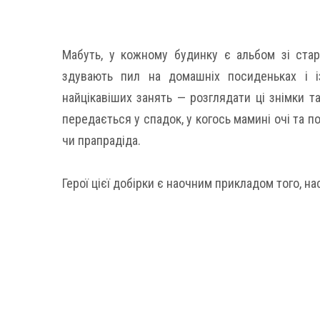
Мабуть, у кожному будинку є альбом зі стар
здувають пил на домашніх посиденьках і 
найцікавіших занять — розглядати ці знімки та
передається у спадок, у когось мамині очі та по
чи прапрадіда.
Герої цієї добірки є наочним прикладом того, н