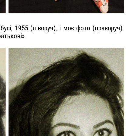
усі, 1955 (ліворуч), і моє фото (праворуч).
батькові»