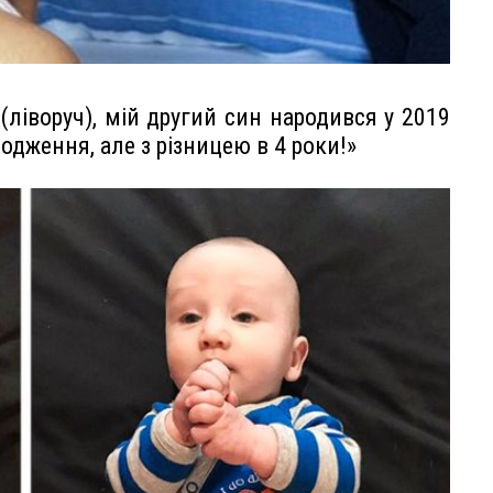
(ліворуч), мій другий син народився у 2019
родження, але з різницею в 4 роки!»