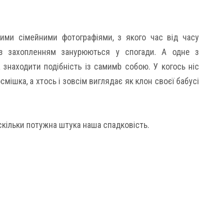
ими сімейними фотографіями, з якого час від часу
із захопленням занурюються у спогади. А одне з
 знаходити подібність із самимb собою. У когось ніс
смішка, а хтось і зовсім виглядає як клон своєї бабусі
аскільки потужна штука наша спадковість.