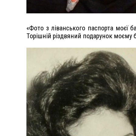
«Фото з ліванського паспорта моєї баб
Торішній різдвяний подарунок моєму 