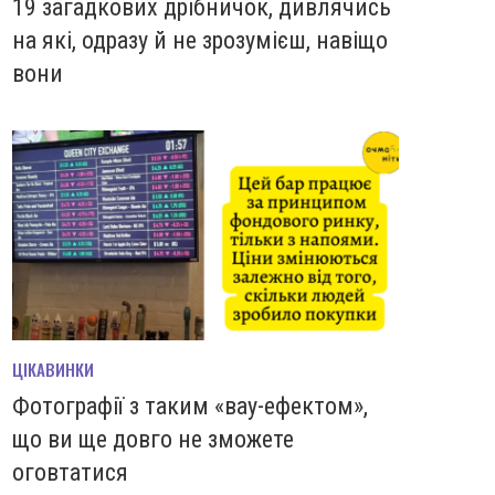
19 загадкових дрібничок, дивлячись
на які, одразу й не зрозумієш, навіщо
вони
ЦІКАВИНКИ
Фотографії з таким «вау-ефектом»,
що ви ще довго не зможете
оговтатися