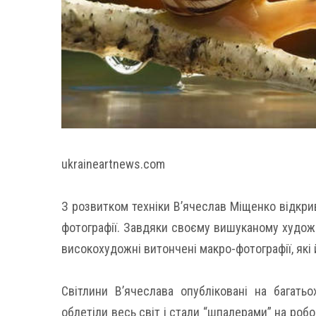
ukraineartnews.com
З розвитком техніки В’ячеслав Міщенко відкрив
фотографії. Завдяки своєму вишуканому худож
високохудожні витончені макро-фотографії, які
Світлини В’ячеслава опубліковані на багать
облетіли весь світ і стали “шпалерами” на робо