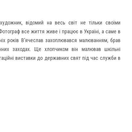
художник, відомий на весь світ не тільки своїми
отограф все життя живе і працює в Україні, а саме в
нніх років В’ячеслав захоплювався малюванням, брав
ичних заходах. Ще хлопчиком він малював шкільні
ітаційні виставки до державних свят під час служби в