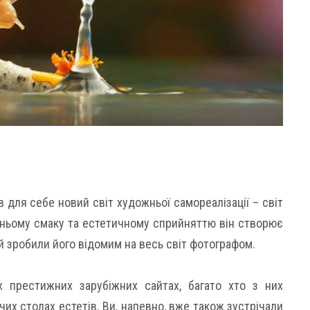
 для себе новий світ художньої самореалізації – світ
ньому смаку та естетичному сприйняттю він створює
 й зробили його відомим на весь світ фотографом.
ох престижних зарубіжних сайтах, багато хто з них
чих столах естетів. Ви, напевно, вже також зустрічали