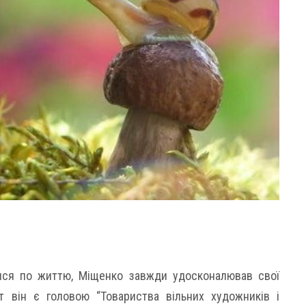
ися по життю, Міщенко завжди удосконалював свої
т він є головою “Товариства вільних художників і