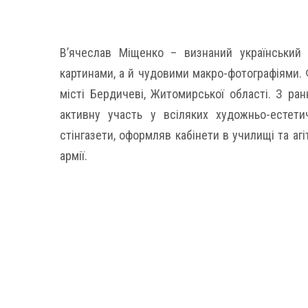
В’ячеслав Міщенко – визнаний український 
картинами, а й чудовими макро-фотографіями. Ф
місті Бердичеві, Житомирської області. З ра
активну участь у всіляких художньо-естет
стінгазети, оформляв кабінети в училищі та аг
армії.