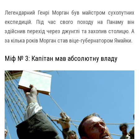
Легендарний Генрі Морган був майстром сухопутних
експедицій. Під час свого походу на Панаму він
здійснив перехід через джунглі та захопив столицю. А
за кілька років Морган став віце-губернатором Ямайки.
Міф № 3: Капітан мав абсолютну владу