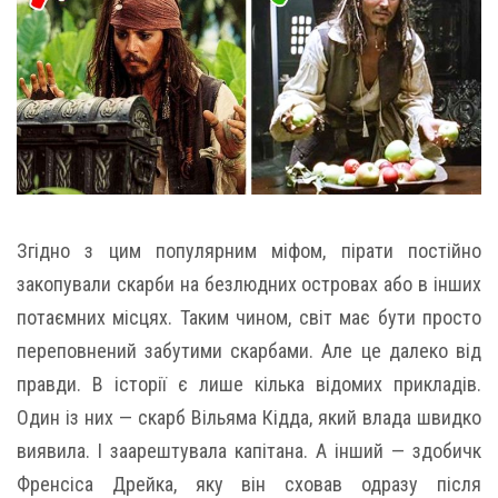
Згідно з цим популярним міфом, пірати постійно
закопували скарби на безлюдних островах або в інших
потаємних місцях. Таким чином, світ має бути просто
переповнений забутими скарбами. Але це далеко від
правди. В історії є лише кілька відомих прикладів.
Один із них — скарб Вільяма Кідда, який влада швидко
виявила. І заарештувала капітана. А інший — здобичк
Френсіса Дрейка, яку він сховав одразу після