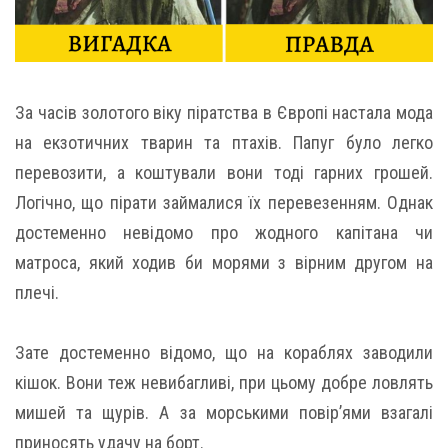
За часів золотого віку піратства в Європі настала мода
на екзотичних тварин та птахів. Папуг було легко
перевозити, а коштували вони тоді гарних грошей.
Логічно, що пірати займалися їх перевезенням. Однак
достеменно невідомо про жодного капітана чи
матроса, який ходив би морями з вірним другом на
плечі.
Зате достеменно відомо, що на кораблях заводили
кішок. Вони теж невибагливі, при цьому добре ловлять
мишей та щурів. А за морськими повір’ями взагалі
приносять удачу на борт.