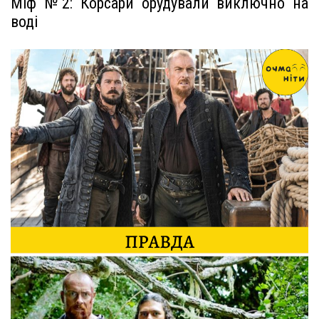
Міф №2: Корсари орудували виключно на
воді