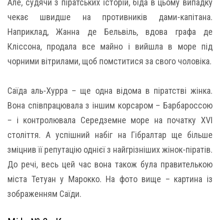
Але, судячи з піратських історій, біда в цьому випадку
чекає швидше на противників дами-капітана.
Наприклад, Жанна де Бельвіль, вдова графа де
Кліссона, продала все майно і вийшла в море під
чорними вітрилами, щоб помститися за свого чоловіка.
Саїда аль-Хурра – ще одна відома в піратстві жінка.
Вона співпрацювала з іншим корсаром – Барбароссою
– і контролювала Середземне море на початку XVI
століття. А успішний набіг на Гібралтар ще більше
зміцнив її репутацію однієї з найгрізніших жінок-піратів.
До речі, весь цей час вона також була правителькою
міста Тетуан у Марокко. На фото вище – картина із
зображенням Саїди.