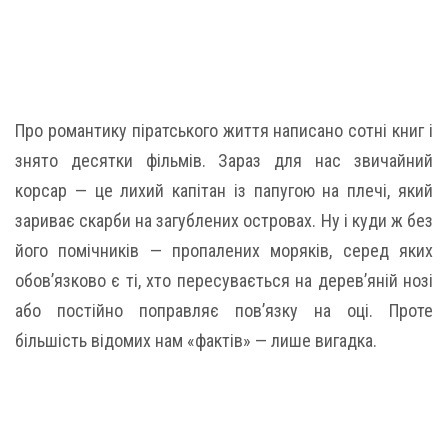
Про романтику піратського життя написано сотні книг і
знято десятки фільмів. Зараз для нас звичайний
корсар — це лихий капітан із папугою на плечі, який
зариває скарби на загублених островах. Ну і куди ж без
його помічників — пропалених моряків, серед яких
обов’язково є ті, хто пересувається на дерев’яній нозі
або постійно поправляє пов’язку на оці. Проте
більшість відомих нам «фактів» — лише вигадка.