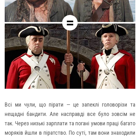
Всі ми чули, що пірати — це запеклі головорізи та
нещадні бандити. Але насправді все було зовсім не
так. Через низькі зарплати та погані умови праці багато
моряків йшли в піратство. По суті, там вони знаходили