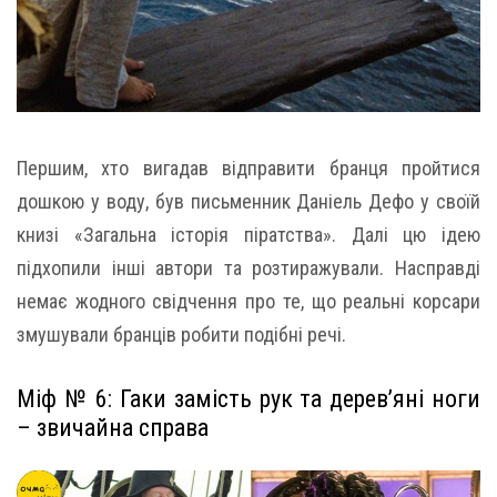
Першим, хто вигадав відправити бранця пройтися
дошкою у воду, був письменник Даніель Дефо у своїй
книзі «Загальна історія піратства». Далі цю ідею
підхопили інші автори та розтиражували. Насправді
немає жодного свідчення про те, що реальні корсари
змушували бранців робити подібні речі.
Міф № 6: Гаки замість рук та дерев’яні ноги
– звичайна справа