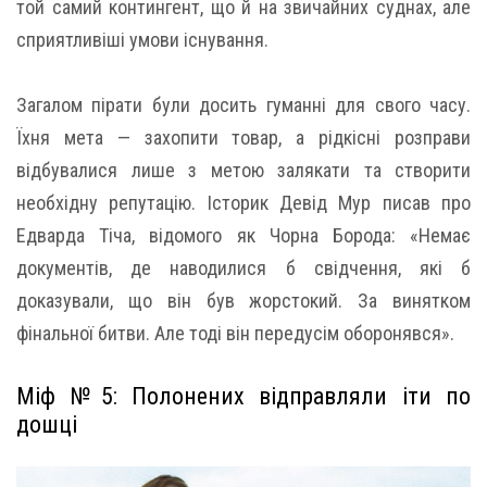
той самий контингент, що й на звичайних суднах, але
сприятливіші умови існування.
Загалом пірати були досить гуманні для свого часу.
Їхня мета — захопити товар, а рідкісні розправи
відбувалися лише з метою залякати та створити
необхідну репутацію. Історик Девід Мур писав про
Едварда Тіча, відомого як Чорна Борода: «Немає
документів, де наводилися б свідчення, які б
доказували, що він був жорстокий. За винятком
фінальної битви. Але тоді він передусім оборонявся».
Міф №5: Полонених відправляли іти по
дошці