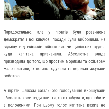
Парадоксально, але у піратів була розвинена
демократія і всі ключові посади були виборними. На
відміну від екіпажів військових чи цивільних суден,
куди капітана призначали. Абсолютна влада
призводила до того, що простим морякам та офіцерам
мало платили, їх погано годували та перевантажували
роботою.
А пірати шляхом загального голосування вирішували
абсолютно все: куди плисти, кого грабувати, що робити
з полоненими. При цьому голос капітана важив не