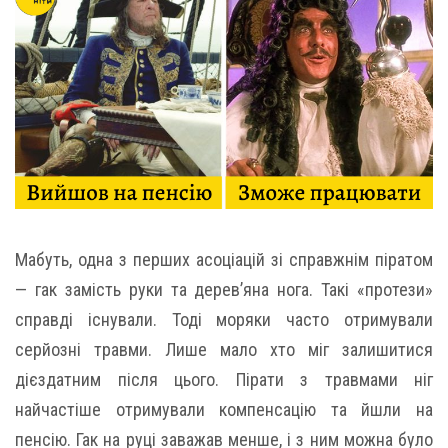
Мабуть, одна з перших асоціацій зі справжнім піратом
— гак замість руки та дерев’яна нога. Такі «протези»
справді існували. Тоді моряки часто отримували
серйозні травми. Лише мало хто міг залишитися
дієздатним після цього. Пірати з травмами ніг
найчастіше отримували компенсацію та йшли на
пенсію. Гак на руці заважав менше, і з ним можна було