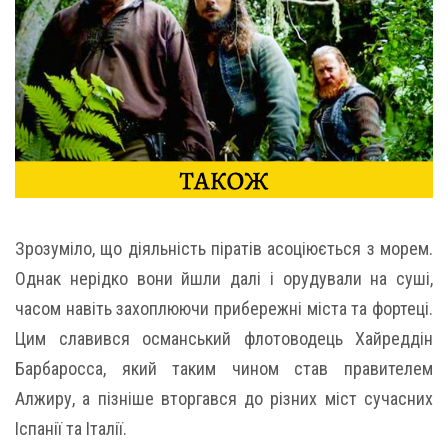
Зрозуміло, що діяльність піратів асоціюється з морем.
Однак нерідко вони йшли далі і орудували на суші,
часом навіть захоплюючи прибережні міста та фортеці.
Цим славився османський флотоводець Хайреддін
Барбаросса, який таким чином став правителем
Алжиру, а пізніше вторгався до різних міст сучасних
Іспанії та Італії.