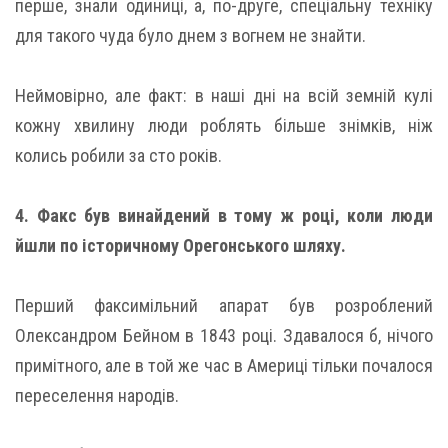
перше, знали одиниці, а, по-друге, спеціальну техніку
для такого чуда було днем ​​з вогнем не знайти.
Неймовірно, але факт: в наші дні на всій земній кулі
кожну хвилину люди роблять більше знімків, ніж
колись робили за сто років.
4. Факс був винайдений в тому ж році, коли люди
йшли по історичному Орегонського шляху.
Перший факсимільний апарат був розроблений
Олександром Бейном в 1843 році. Здавалося б, нічого
примітного, але в той же час в Америці тільки почалося
переселення народів.