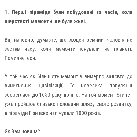
1. Перші піраміди були побудовані за часів, коли
шерстисті мамонти ще були живі.
Ви, напевно, думаєте, що жоден земний чоловік не
застав часу, коли мамонти існували на планеті.
Помиляєтеся.
У той час як більшість мамонтів вимерло задовго до
виникнення цивілізації, їх невелика популяція
збереглася до 1650 року до н. е. На той момент Єгипет
уже пройшов близько половини шляху свого розвитку,
а піраміди Гізи вже налічували 1000 років.
Як Вам новина?