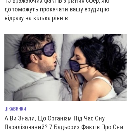
15 вражаючих фактів з різних сфер, які
допоможуть прокачати вашу ерудицію
відразу на кілька рівнів
ЦІКАВИНКИ
А Ви Знали, Що Організм Під Час Сну
Паралізований? 7 Бадьорих Фактів Про Сни