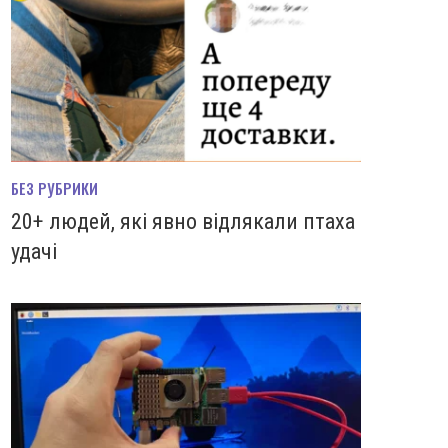
БЕЗ РУБРИКИ
20+ людей, які явно відлякали птаха
удачі