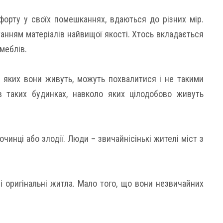
форту у своїх помешканнях, вдаються до різних мір.
анням матеріалів найвищої якості. Хтось вкладається
меблів.
в яких вони живуть, можуть похвалитися і не такими
в таких будинках, навколо яких цілодобово живуть
очинці або злодії. Люди – звичайнісінькі жителі міст з
і оригінальні житла. Мало того, що вони незвичайних