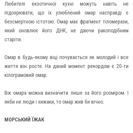
Любителі екзотичної кухні можуть навіть не
підозрювати, що їх улюблений омар насправді є
безсмертною істотою. Омар має фрагмент тіломерази,
який оновлює його ДНК, не даючи ракоподібним
старіти.
Омар в будь-якому віці почувається як молодий і все
життя він росте. На даний момент рекордом є 20-ти
кілограмовий омар.
Вік омара можна визначити лише за його розміром. І
якби не люди і хижаки, то омар жив би вічно.
МОРСЬКИЙ ЇЖАК