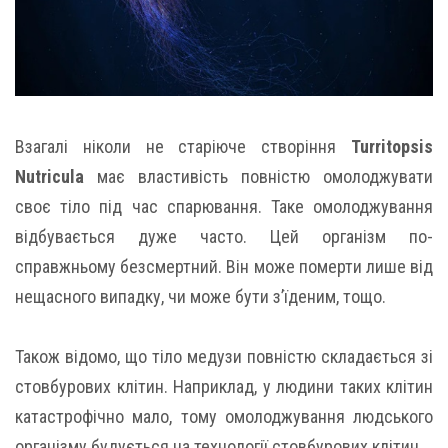
Взагалі ніколи не старіюче створіння
Turritopsis
Nutricula
має властивість повністю омолоджувати
своє тіло під час спарювання. Таке омолоджування
відбувається дуже часто. Цей організм по-
справжньому безсмертний. Він може померти лише від
нещасного випадку, чи може бути з’їденим, тощо.
Також відомо, що тіло медузи повністю складається зі
стовбурових клітин. Наприклад, у людини таких клітин
катастрофічно мало, тому омолоджування людського
організму будується на технології стовбурових клітин.