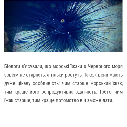
Біологи з’ясували, що морські їжаки з Червоного моря
зовсім не старіють, а тільки ростуть. Також вони мають
дуже цікаву особливість: чим старше морський їжак,
тим краще його репродуктивна здатність. Тобто, чим
їжак старше, тим краще потомство він зможе дати.