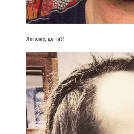
Леголас, це ти?!