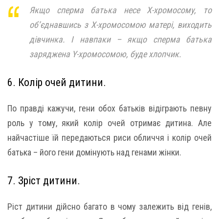
Якщо сперма батька несе Х-хромосому, то
об’єднавшись з Х-хромосомою матері, виходить
дівчинка. І навпаки – якщо сперма батька
заряджена Y-хромосомою, буде хлопчик.
6. Колір очей дитини.
По правді кажучи, гени обох батьків відіграють певну
роль у тому, який колір очей отримає дитина. Але
найчастіше їй передаються риси обличчя і колір очей
батька – його гени домінують над генами жінки.
7. Зріст дитини.
Ріст дитини дійсно багато в чому залежить від генів,