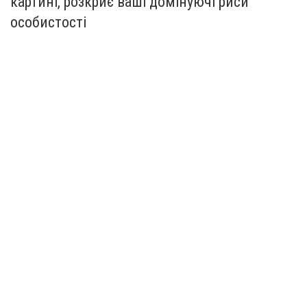
картині, розкриє ваші домінуючі риси
особистості