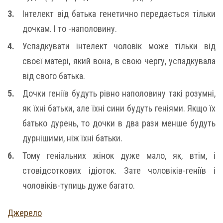
Інтелект від батька генетично передається тільки
дочкам. І то -наполовину.
Успадкувати інтелект чоловік може тільки від
своєї матері, який вона, в свою чергу, успадкувала
від свого батька.
Дочки геніїв будуть рівно наполовину такі розумні,
як їхні батьки, але їхні сини будуть геніями. Якщо їх
батько дурень, то дочки в два рази менше будуть
дурнішими, ніж їхні батьки.
Тому геніальних жінок дуже мало, як, втім, і
стовідсоткових ідіоток. Зате чоловіків-геніїв і
чоловіків-тупиць дуже багато.
Джерело