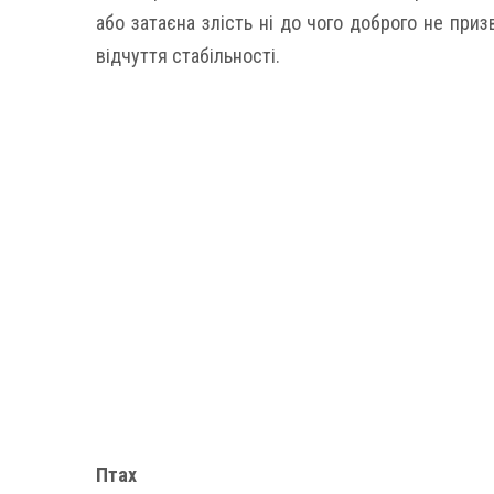
або затаєна злість ні до чого доброго не приз
відчуття стабільності.
Птах