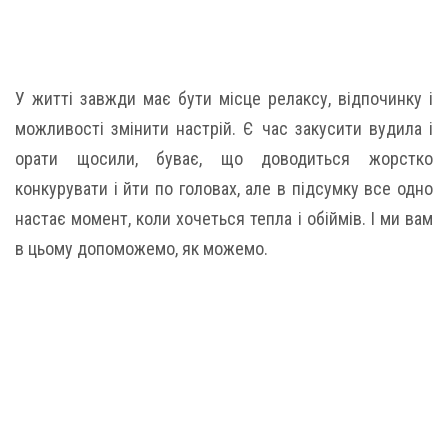
У житті завжди має бути місце релаксу, відпочинку і
можливості змінити настрій. Є час закусити вудила і
орати щосили, буває, що доводиться жорстко
конкурувати і йти по головах, але в підсумку все одно
настає момент, коли хочеться тепла і обіймів. І ми вам
в цьому допоможемо, як можемо.