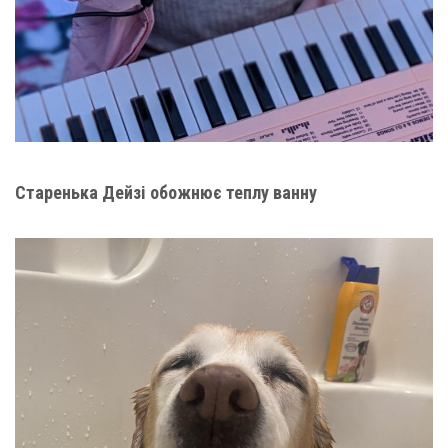
Старенька Дейзі обожнює теплу ванну