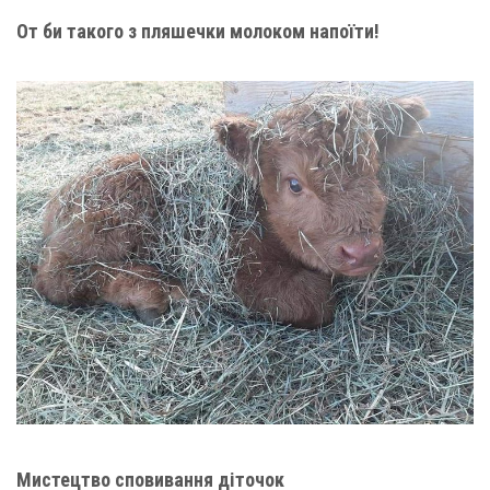
От би такого з пляшечки молоком напоїти!
Мистецтво сповивання діточок