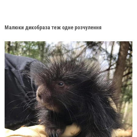
Малюки дикобраза теж одне розчулення