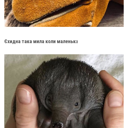
Єхидна така мила коли маленьк
а