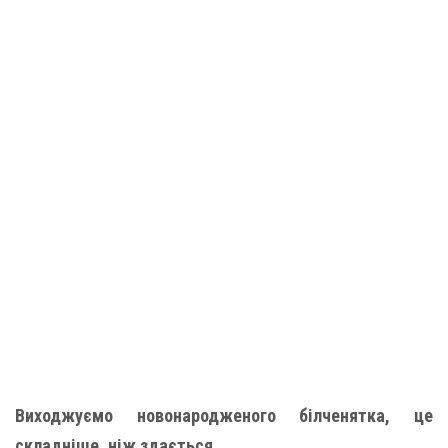
Виходжуємо новонародженого білченятка, це
складніше, ніж здається