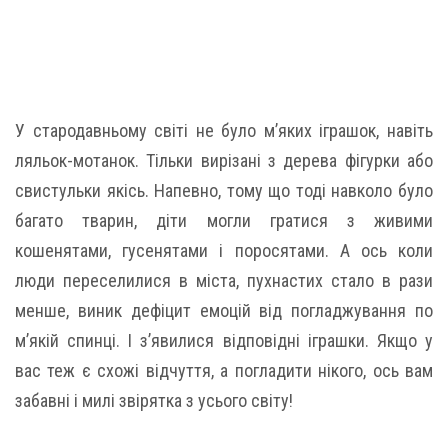
У стародавньому світі не було м’яких іграшок, навіть
ляльок-мотанок. Тільки вирізані з дерева фігурки або
свистульки якісь. Напевно, тому що тоді навколо було
багато тварин, діти могли гратися з живими
кошенятами, гусенятами і поросятами. А ось коли
люди переселилися в міста, пухнастих стало в рази
менше, виник дефіцит емоцій від погладжування по
м’якій спинці. І з’явилися відповідні іграшки. Якщо у
вас теж є схожі відчуття, а погладити нікого, ось вам
забавні і милі звірятка з усього світу!