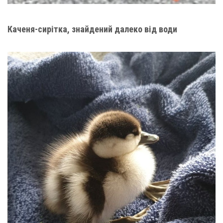
Каченя-сирітка, знайдений далеко від води