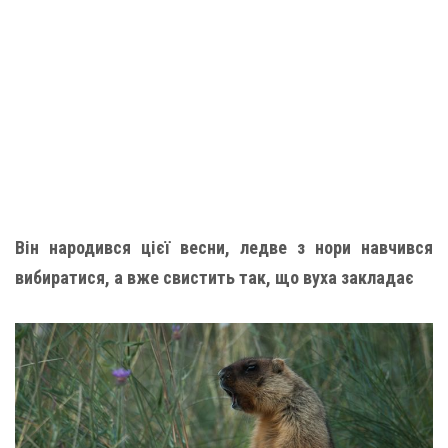
Він народився цієї весни, ледве з нори навчився
вибиратися, а вже свистить так, що вуха закладає