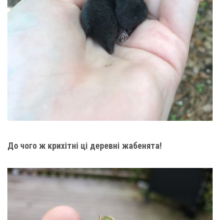
До чого ж крихітні ці деревні жабенята!