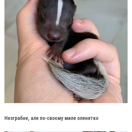
Незграбне, але по-своєму миле оленятко