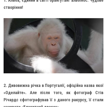
1. Альба, єдиний в світі орангутанг альбінос. Чудове
створіння!
2. Дивовижна річка в Португалії, офіційна назва якої
«Оделайте». Але після того, як фотограф Стів
Річардс сфотографував її з даного ракурсу, її стали
називати «Блакитний дракон».