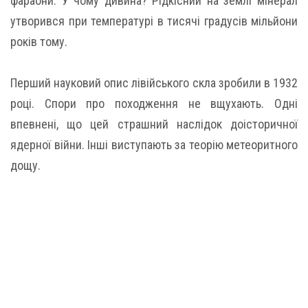
фараони. У чому дивина? Рідкісний на землі мінерал
утворився при температурі в тисячі градусів мільйони
років тому.
Перший науковий опис лівійського скла зробили в 1932
році. Спори про походження не вщухають. Одні
впевнені, що цей страшний наслідок доісторичної
ядерної війни. Інші виступають за теорію метеоритного
дощу.