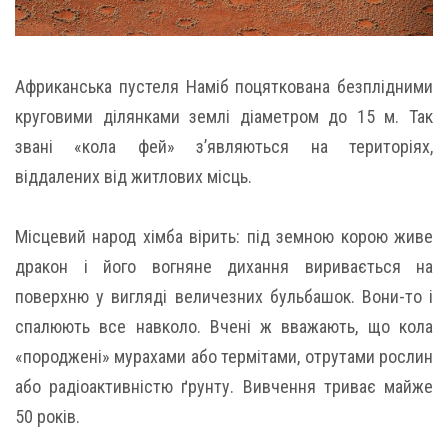
Африканська пустеля Наміб поцяткована безплідними
круговими ділянками землі діаметром до 15 м. Так
звані «кола фей» з’являються на територіях,
віддалених від житлових місць.
Місцевий народ хімба вірить: під земною корою живе
дракон і його вогняне дихання виривається на
поверхню у вигляді величезних бульбашок. Вони-то і
спалюють все навколо. Вчені ж вважають, що кола
«породжені» мурахами або термітами, отрутами рослин
або радіоактивністю ґрунту. Вивчення триває майже
50 років.