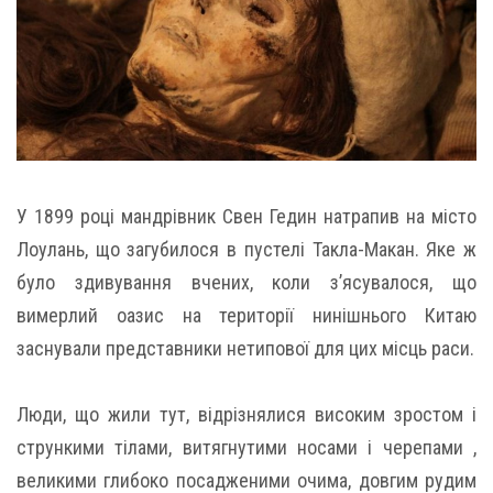
У 1899 році мандрівник Свен Гедин натрапив на місто
Лоулань, що загубилося в пустелі Такла-Макан. Яке ж
було здивування вчених, коли з’ясувалося, що
вимерлий оазис на території нинішнього Китаю
заснували представники нетипової для цих місць раси.
Люди, що жили тут, відрізнялися високим зростом і
стрункими тілами, витягнутими носами і черепами ,
великими глибоко посадженими очима, довгим рудим