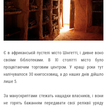
Є в африканській пустелі місто Шінгетті, і дивне воно
своїми бібліотеками. В XI столітті місто було
процвітаючим торговим центром. У кращі роки тут
налічувалося 30 книгосховищ, а до наших днів дійшло
лише 5.
За манускриптами стежать нащадки власників, і вони
не горять бажанням передавати свої реліквії уряду