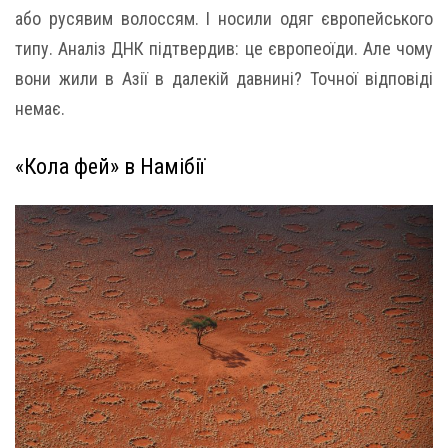
або русявим волоссям. І носили одяг європейського
типу. Аналіз ДНК підтвердив: це європеоїди. Але чому
вони жили в Азії в далекій давнині? Точної відповіді
немає.
«Кола фей» в Намібії