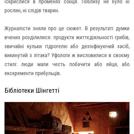
іскрислися в променях сонця. Поблизу не було ні
рослин, ні слідів тварин.
Журналісти зняли про це сюжет. В результаті думки
вчених розділилися: продукти життєдіяльності грибів,
звичайні кульки гідрогелю або дезінфікуючий засіб,
викинутий з літака? Уфологи ж висловилися в своєму
стилі: люди мали честь побачити або яйця, або
екскременти прибульців.
Бібліотеки Шінгетті