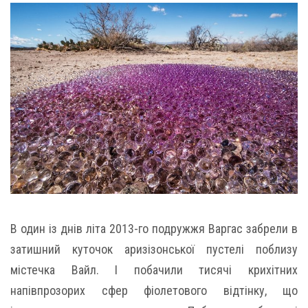
В один із днів літа 2013-го подружжя Варгас забрели в
затишний куточок аризізонської пустелі поблизу
містечка Вайл. І побачили тисячі крихітних
напівпрозорих сфер фіолетового відтінку, що