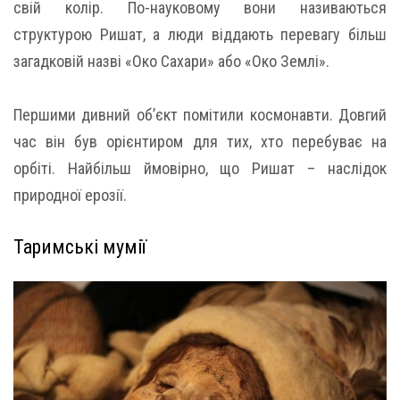
свій колір. По-науковому вони називаються
структурою Ришат, а люди віддають перевагу більш
загадковій назві «Око Сахари» або «Око Землі».
Першими дивний об’єкт помітили космонавти. Довгий
час він був орієнтиром для тих, хто перебуває на
орбіті. Найбільш ймовірно, що Ришат – наслідок
природної ерозії.
Таримські мумії