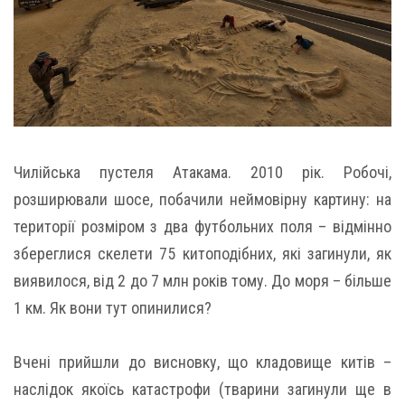
Чилійська пустеля Атакама. 2010 рік. Робочі,
розширювали шосе, побачили неймовірну картину: на
території розміром з два футбольних поля – відмінно
збереглися скелети 75 китоподібних, які загинули, як
виявилося, від 2 до 7 млн ​​років тому. До моря – більше
1 км. Як вони тут опинилися?
Вчені прийшли до висновку, що кладовище китів –
наслідок якоїсь катастрофи (тварини загинули ще в