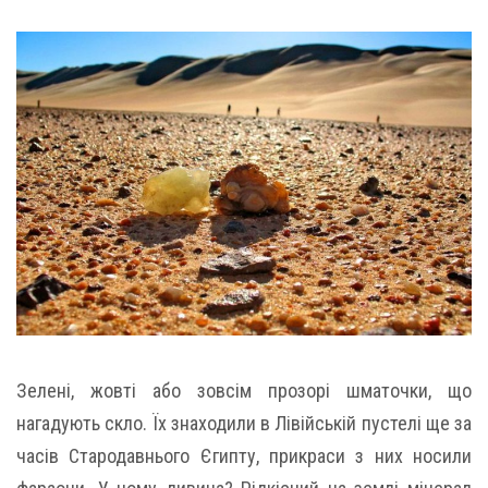
Зелені, жовті або зовсім прозорі шматочки, що
нагадують скло. Їх знаходили в Лівійській пустелі ще за
часів Стародавнього Єгипту, прикраси з них носили