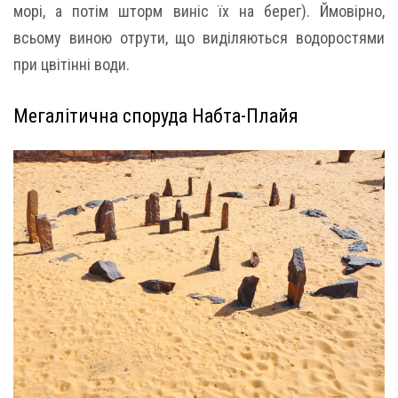
морі, а потім шторм виніс їх на берег). Ймовірно,
всьому виною отрути, що виділяються водоростями
при цвітінні води.
Мегалітична споруда Набта-Плайя