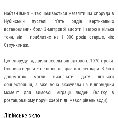
Набта-Плайя – так називається мегалітична споруда в
Нубійській пустелі: п’ять рядів вертикально
встановлених брил 3-метрової висоти і вагою в кілька
тонн, вік – приблизно на 1 000 років старше, ніж
Стоунхендж.
Цю споруду відкрили зовсім випадково в 1970-і роки.
Основна версія – це щось на зразок календаря. З його
допомогою могли визначати дату літнього
сонцестояння, а вже вона вказувала на відповідний
момент для зимової міграції людей (влітку в
розташованому поруч озері піднімався рівень води).
Лівійське скло