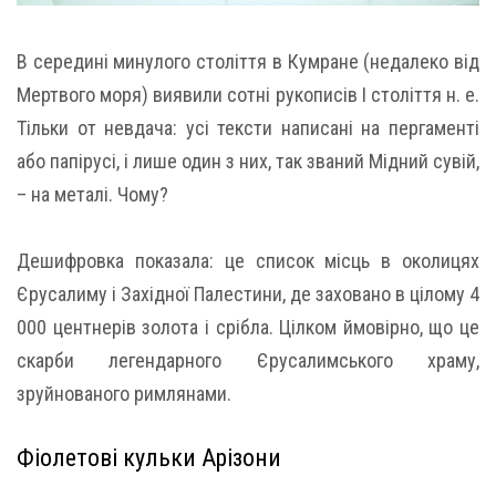
В середині минулого століття в Кумране (недалеко від
Мертвого моря) виявили сотні рукописів I століття н. е.
Тільки от невдача: усі тексти написані на пергаменті
або папірусі, і лише один з них, так званий Мідний сувій,
– на металі. Чому?
Дешифровка показала: це список місць в околицях
Єрусалиму і Західної Палестини, де заховано в цілому 4
000 центнерів золота і срібла. Цілком ймовірно, що це
скарби легендарного Єрусалимського храму,
зруйнованого римлянами.
Фіолетові кульки Арізони