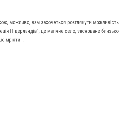
кою, можливо, вам захочеться розглянути можливість
еція Нідерландів”, це магічне село, засноване близько
ше мріяти …