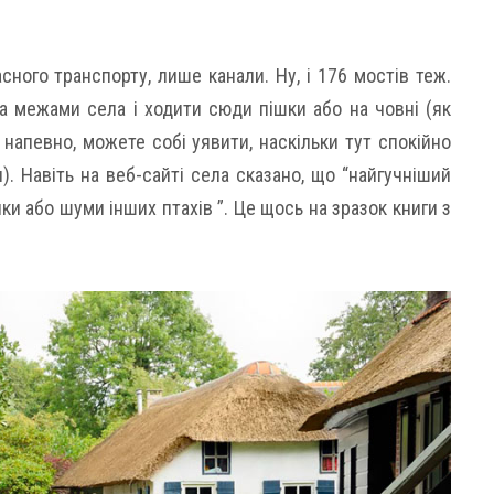
асного транспорту, лише канали. Ну, і 176 мостів теж.
 межами села і ходити сюди пішки або на човні (як
 напевно, можете собі уявити, наскільки тут спокійно
). Навіть на веб-сайті села сказано, що “найгучніший
ки або шуми інших птахів ”. Це щось на зразок книги з