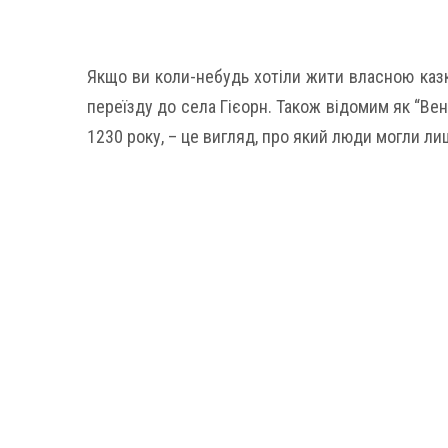
Якщо ви коли-небудь хотіли жити власною каз
переїзду до села Гієорн. Також відомим як “Вен
1230 року, – це вигляд, про який люди могли ли