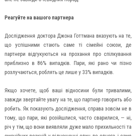
Реагуйте на вашого партнера
Дослідження доктора Джона Готтмана вказують на те,
що успішними стають саме ті сімейні союзи, де
партнери відгукуються на прохання про спілкування
приблизно в 86% випадків. Пари, які рано чи пізно
розлучаються, роблять це лише у 33% випадків.
Якщо хочете, щоб ваші відносини були тривалими,
завжди звертайте увагу на те, що партнер говорить або
робить. Як показують дослідження, справа зовсім не в
тому, що пари, які розійшлися, часто сварилися, — ні,
річ у тім, що вони виявляли дуже мало прихильності та
емоційних реакцій у відношенні один до одного, і саме