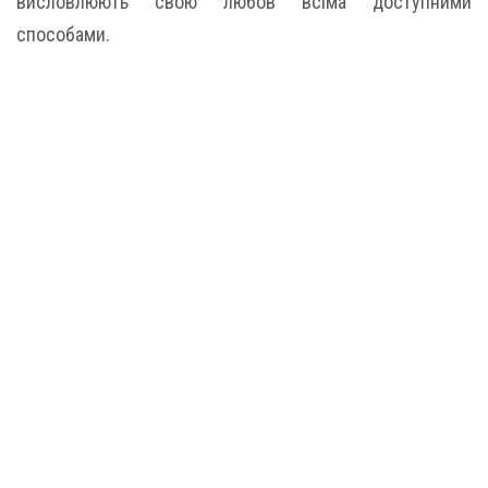
висловлюють свою любов всіма доступними
способами.