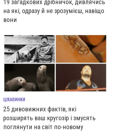
19 загадкових дрібничок, дивлячись
на які, одразу й не зрозумієш, навіщо
вони
ЦІКАВИНКИ
25 дивовижних фактів, які
розширять ваш кругозір і змусять
поглянути на світ по-новому