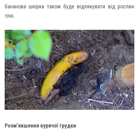
бананова шкірка також буде відлякувати від рослин
тлю.
Розм’якшення курячої грудки