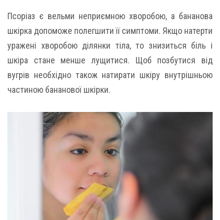
Псоріаз є вельми неприємною хворобою, а бананова
шкірка допоможе полегшити її симптоми. Якщо натерти
уражені хворобою ділянки тіла, то знизиться біль і
шкіра стане менше лущитися. Щоб позбутися від
вугрів необхідно також натирати шкіру внутрішньою
частиною бананової шкірки.