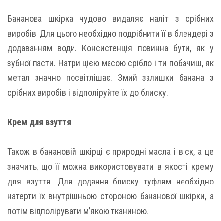
Бананова шкірка чудово видаляє наліт з срібних
виробів. Для цього необхідно подрібнити її в блендері з
додаванням води. Консистенція повинна бути, як у
зубної пасти. Натри цією масою срібло і ти побачиш, як
метал значно посвітлішає. Змий залишки банана з
срібних виробів і відполіруйте їх до блиску.
Крем для взуття
Також в банановій шкірці є природні масла і віск, а це
значить, що її можна використовувати в якості крему
для взуття. Для додання блиску туфлям необхідно
натерти їх внутрішньою стороною бананової шкірки, а
потім відполірувати м’якою тканиною.