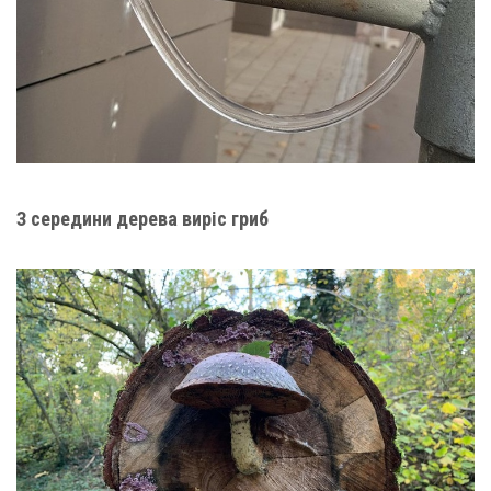
З середини дерева виріс гриб