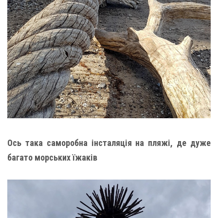
Ось така саморобна інсталяція на пляжі, де дуже
багато морських їжаків