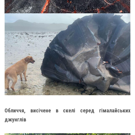
Обличчя, висічене в скелі серед гімалайських
джунглів