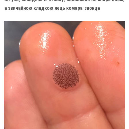
а звичайною кладкою яєць комара-звонца