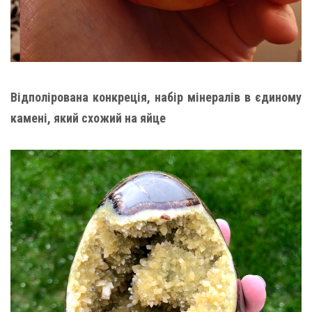
Відполірована конкреція, набір мінералів в єдиному
камені, який схожий на яйце