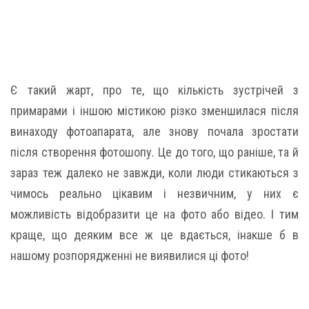
Є такий жарт, про те, що кількість зустрічей з
примарами і іншою містикою різко зменшилася після
винаходу фотоапарата, але знову почала зростати
після створення фотошопу. Це до того, що раніше, та й
зараз теж далеко не завжди, коли люди стикаються з
чимось реально цікавим і незвичним, у них є
можливість відобразити це на фото або відео. І тим
краще, що деяким все ж це вдається, інакше б в
нашому розпорядженні не виявилися ці фото!