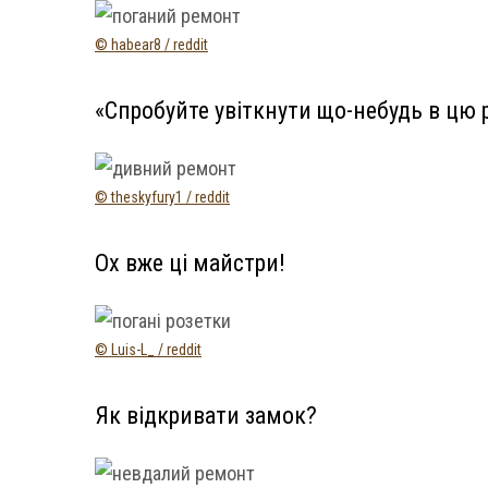
© habear8 / reddit
«Спробуйте увіткнути що-небудь в цю 
© theskyfury1 / reddit
Ох вже ці майстри!
© Luis-L_ / reddit
Як відкривати замок?