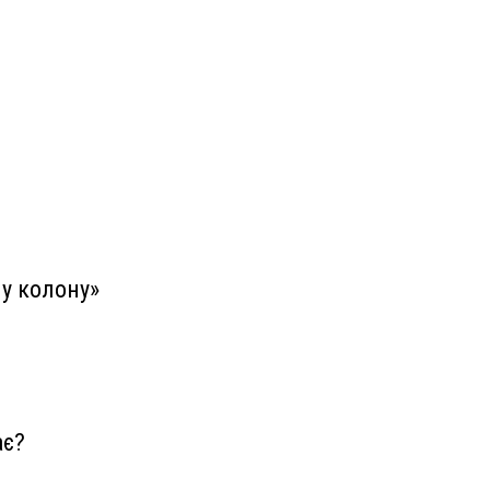
у колону»
ає?