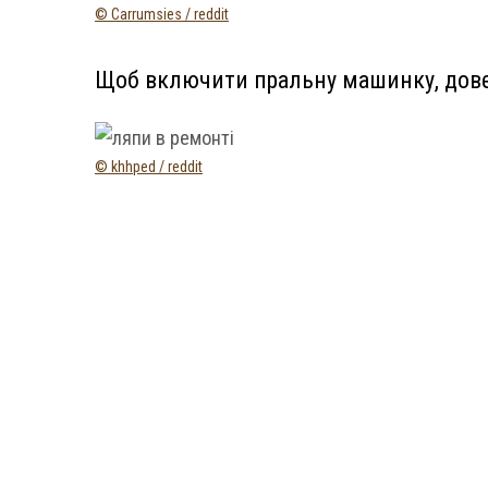
© Carrumsies / reddit
Щоб включити пральну машинку, дове
© khhped / reddit