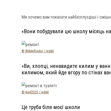
Ми хочемо вам показати найбезглуздіші і смішні
«Вони побудували цю школу місяць на
© WifideRouter / reddit
«Ви, хлопці, ненавидите килим у ванні
килимом, який йде вгору по стінах ван
© jbird2525 / reddit
Це труба біля моєї школи