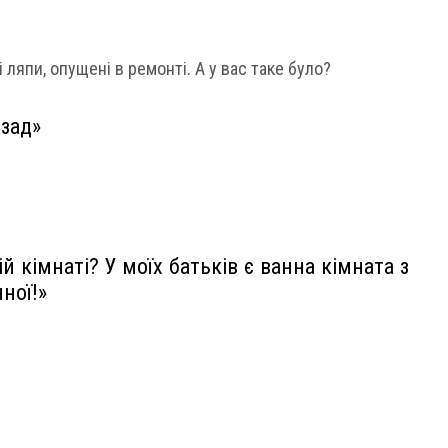
 ляпи, опущені в ремонті. А у вас таке було?
зад»
й кімнаті? У моїх батьків є ванна кімната з
ної!»