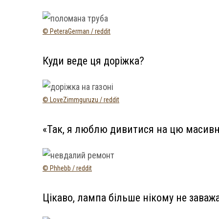
© PeteraGerman / reddit
Куди веде ця доріжка?
© LoveZimmguruzu / reddit
«Так, я люблю дивитися на цю масивн
© Phhebb / reddit
Цікаво, лампа більше нікому не заваж