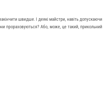
акінчити швидше. І деякі майстри, навіть допускаючи
вони прораховуються? Або, може, це такий, прикольний