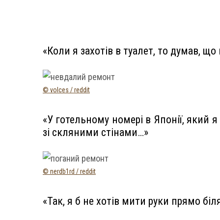
«Коли я захотів в туалет, то думав, щ
© volces / reddit
«У готельному номері в Японії, який я
зі скляними стінами…»
© nerdb1rd / reddit
«Так, я б не хотів мити руки прямо біл