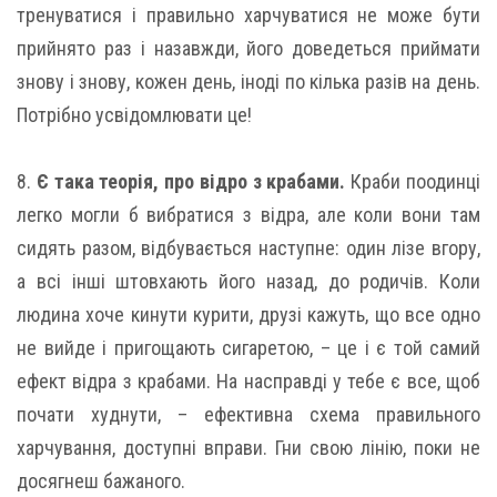
тренуватися і правильно харчуватися не може бути
прийнято раз і назавжди, його доведеться приймати
знову і знову, кожен день, іноді по кілька разів на день.
Потрібно усвідомлювати це!
8.
Є така теорія, про відро з крабами.
Краби поодинці
легко могли б вибратися з відра, але коли вони там
сидять разом, відбувається наступне: один лізе вгору,
а всі інші штовхають його назад, до родичів. Коли
людина хоче кинути курити, друзі кажуть, що все одно
не вийде і пригощають сигаретою, – це і є той самий
ефект відра з крабами. На насправді у тебе є все, щоб
почати худнути, – ефективна схема правильного
харчування, доступні вправи. Гни свою лінію, поки не
досягнеш бажаного.