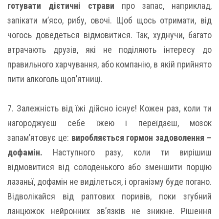
готувати дієтичні страви
про запас, наприклад,
запікати м’ясо, рибу, овочі. Щоб щось отримати, від
чогось доведеться відмовитися. Так, худнучи, багато
втрачають друзів, які не поділяють інтересу до
правильного харчування, або компанію, в якій прийнято
пити алкоголь щоп’ятниці.
7. Залежність від їжі дійсно існує! Кожен раз, коли ти
нагороджуєш себе їжею і переїдаєш, мозок
запам’ятовує це:
виробляється гормон задоволення –
дофамін.
Наступного разу, коли ти вирішиш
відмовитися від солоденького або зменшити порцію
лазаньї, дофамін не виділеться, і організму буде погано.
Відволікайся від раптових поривів, поки згубний
ланцюжок нейронних зв’язків не зникне. Рішення