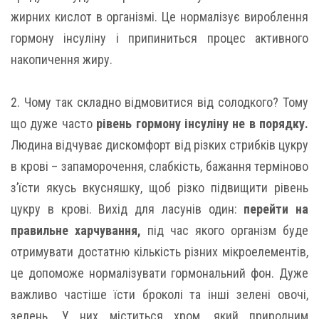
жирних кислот в організмі. Це нормалізує вироблення
гормону інсуліну і припиниться процес активного
накопичення жиру.
2. Чому так складно відмовитися від солодкого? Тому
що дуже часто
рівень гормону інсуліну не в порядку.
Людина відчуває дискомфорт від різких стрибків цукру
в крові – запаморочення, слабкість, бажання терміново
з’їсти якусь вкусняшку, щоб різко підвищити рівень
цукру в крові. Вихід для ласунів один:
перейти на
правильне харчування,
під час якого організм буде
отримувати достатню кількість різних мікроелементів,
це допоможе нормалізувати гормональний фон. Дуже
важливо частіше їсти броколі та інші зелені овочі,
зелень. У них міститься хром, який природним