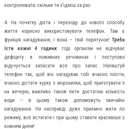
контролювати, скільки ти з’їдаєш за раз.
4. На початку дієти і переходу до нового способу
життя корисно використовувати телефон. Там є
функція нагадування, і вона – твій порятунок!
Треба
їсти кожні 4 години:
тоді організм не відчуває
дефіциту в поживних речовинах і поступово
відучується запасати все про запас. Налаштуй
телефон так, щоб він нагадував тобі вчасно поїсти,
вчасно дістати курку з морозилки, щоб приготувати її
на вечерю, важливо також пити достатню кількість
води – в цьому також допоможуть звичайні
нагадування. На насправді дуже приємно жити по
режиму, все встигати і при цьому ставати красивіше з
кожним днем!