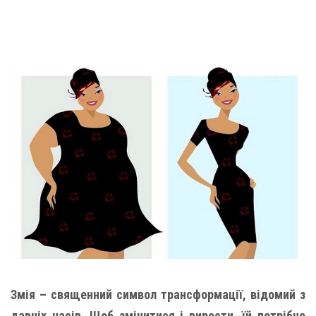
Змія – священний символ трансформації, відомий з
давніх часів. Щоб змінитися і вирости, їй потрібно