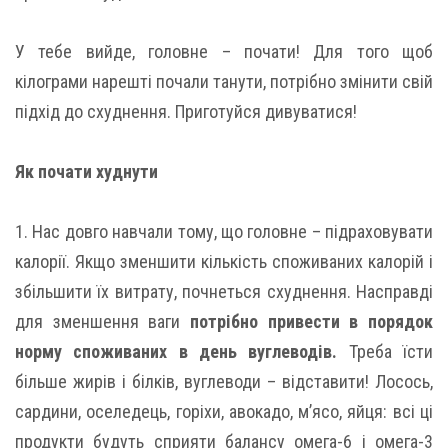
У тебе вийде, головне – почати! Для того щоб
кілограми нарешті почали танути, потрібно змінити свій
підхід до схуднення. Приготуйся дивуватися!
Як почати худнути
1. Нас довго навчали тому, що головне – підраховувати
калорії. Якщо зменшити кількість споживаних калорій і
збільшити їх витрату, почнеться схуднення. Насправді
для зменшення ваги
потрібно привести в порядок
норму споживаних в день вуглеводів.
Треба їсти
більше жирів і білків, вуглеводи – відставити! Лосось,
сардини, оселедець, горіхи, авокадо, м’ясо, яйця: всі ці
продукти будуть сприяти балансу омега-6 і омега-3