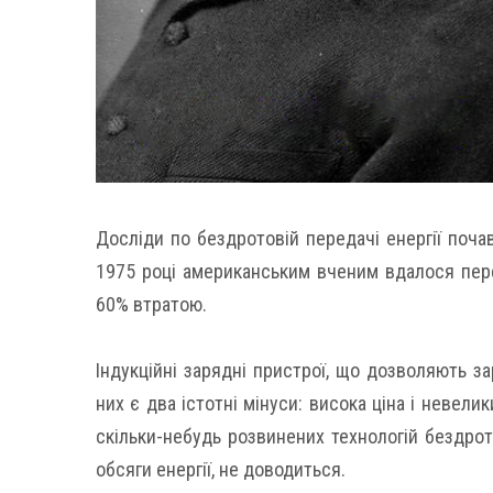
Досліди по бездротовій передачі енергії почав
1975 році американським вченим вдалося перед
60% втратою.
Індукційні зарядні пристрої, що дозволяють з
них є два істотні мінуси: висока ціна і невели
скільки-небудь розвинених технологій бездрот
обсяги енергії, не доводиться.