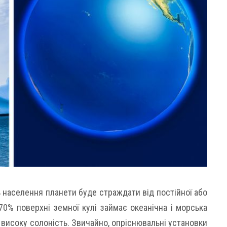
 населення планети буде страждати від постійної або
70% поверхні земної кулі займає океанічна і морська
з високу солоність. Звичайно, опріснювальні установки