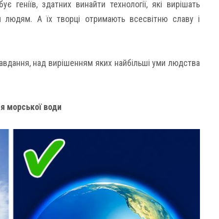
є геніїв, здатних винайти технології, які вирішать
м людям. А їх творці отримають всесвітню славу і
 завдання, над вирішенням яких найбільші уми людства
я морської води