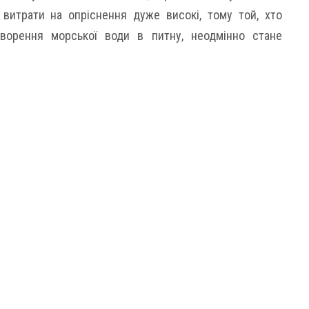
 витрати на опріснення дуже високі, тому той, хто
ворення морської води в питну, неодмінно стане