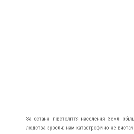
За останні півстоліття населення Землі збіл
людства зросли: нам катастрофічно не вистача