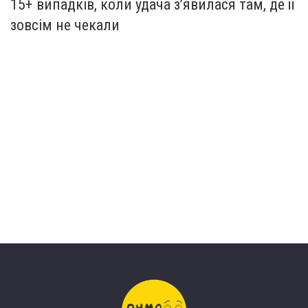
15+ випадків, коли удача з’явилася там, де її
зовсім не чекали