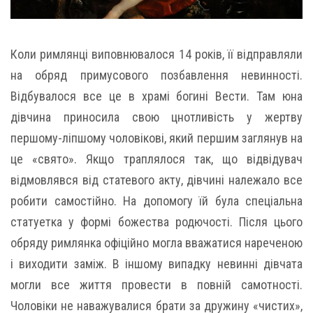
Коли римлянці виповнювалося 14 років, її відправляли
на обряд примусового позбавлення невинності.
Відбувалося все це в храмі богині Вести. Там юна
дівчина приносила свою цнотливість у жертву
першому-ліпшому чоловікові, який першим заглянув на
це «свято». Якщо траплялося так, що відвідувач
відмовлявся від статевого акту, дівчині належало все
робити самостійно. На допомогу їй була спеціальна
статуетка у формі божества родючості. Після цього
обряду римлянка офіційно могла вважатися нареченою
і виходити заміж. В іншому випадку невинні дівчата
могли все життя провести в повній самотності.
Чоловіки не наважувалися брати за дружину «чистих»,