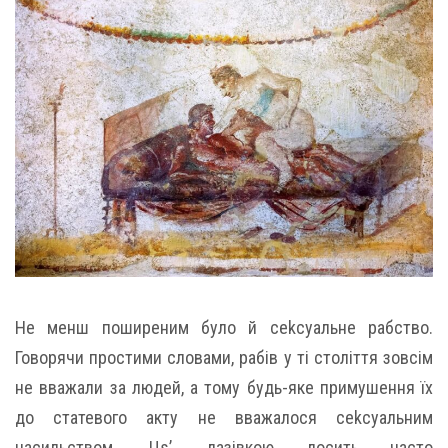
Не менш поширеним було й сеkсуальне рабство.
Говорячи простими словами, рабів у ті століття зовсім
не вважали за людей, а тому будь-яке примушення їх
до статевого акту не вважалося сеkсуальним
насильством. Цs’. лазівкою досить часто