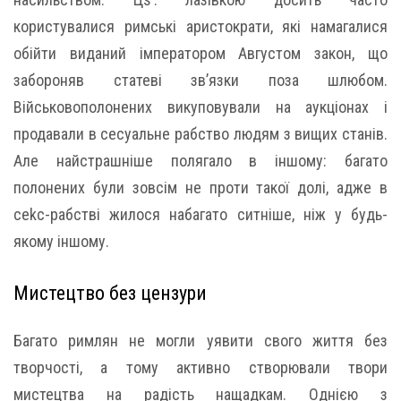
користувалися римські аристократи, які намагалися
обійти виданий імператором Августом закон, що
забороняв статеві зв’язки поза шлюбом.
Військовополонених викуповували на аукціонах і
продавали в сесуальне рабство людям з вищих станів.
Але найстрашніше полягало в іншому: багато
полонених були зовсім не проти такої долі, адже в
сеkс-рабстві жилося набагато ситніше, ніж у будь-
якому іншому.
Мистецтво без цензури
Багато римлян не могли уявити свого життя без
творчості, а тому активно створювали твори
мистецтва на радість нащадкам. Однією з