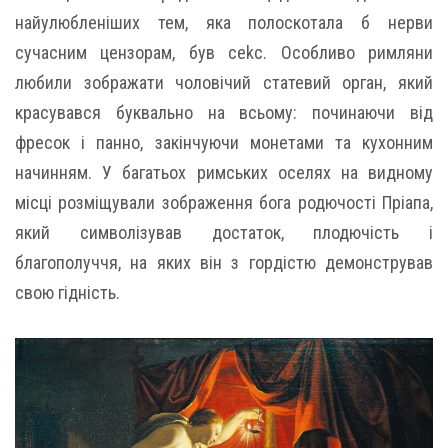
найулюбленіших тем, яка полоскотала б нерви
сучасним цензорам, був сеkс. Особливо римляни
любили зображати чоловічий статевий орган, який
красувався буквально на всьому: починаючи від
фресок і панно, закінчуючи монетами та кухонним
начинням. У багатьох римських оселях на видному
місці розміщували зображення бога родючості Пріапа,
який символізував достаток, плодючість і
благополуччя, на яких він з гордістю демонстрував
свою гідність.