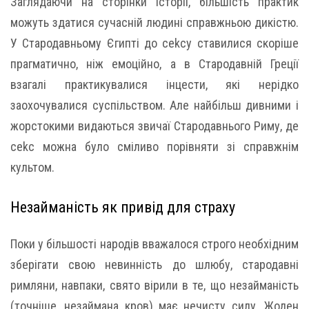
Заглядаючи на сторінки історії, більшість практик
можуть здатися сучасній людині справжньою дикістю.
У Стародавньому Єгипті до сеkсу ставилися скоріше
прагматично, ніж емоційно, а в Стародавній Греції
взагалі практикувалися інцести, які нерідко
заохочувалися суспільством. Але найбільш дивними і
жорстокими видаються звичаї Стародавнього Риму, де
сеkс можна було сміливо порівняти зі справжнім
культом.
Незайманість як привід для страху
Поки у більшості народів вважалося строго необхідним
зберігати свою невинність до шлюбу, стародавні
римляни, навпаки, свято вірили в те, що незайманість
(точніше, незаймана кров) має нечисту силу. Жоден