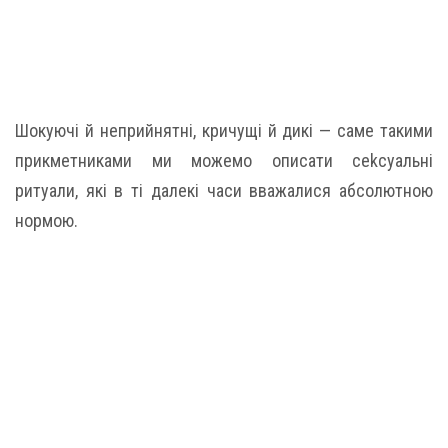
Шокуючі й неприйнятні, кричущі й дикі — саме такими
прикметниками ми можемо описати сеkсуальні
ритуали, які в ті далекі часи вважалися абсолютною
нормою.