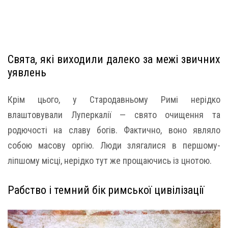
Свята, які виходили далеко за межі звичних
уявлень
Крім цього, у Стародавньому Римі нерідко
влаштовували Луперкалії — свято очищення та
родючості на славу богів. Фактично, воно являло
собою масову оргію. Люди злягалися в першому-
ліпшому місці, нерідко тут же прощаючись із цнотою.
Рабство і темний бік римської цивілізації