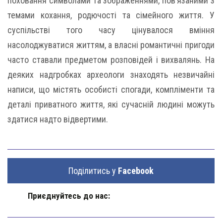
поховання символами та зображеннями, пов’язаними з
темами кохання, родючості та сімейного життя. У
суспільстві того часу цінувалося вміння
насолоджуватися життям, а власні романтичні пригоди
часто ставали предметом розповідей і вихвалянь. На
деяких надгробках археологи знаходять незвичайні
написи, що містять особисті спогади, компліменти та
деталі приватного життя, які сучасній людині можуть
здатися надто відвертими.
Поділитись у
Facebook
Приєднуйтесь до нас: