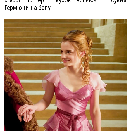
«Гаррі Поттер і кубок вогню» — сукня
Герміони на балу