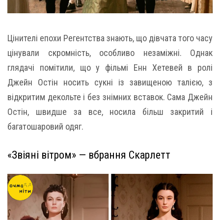
Цінителі епохи Регентства знають, що дівчата того часу
цінували скромність, особливо незаміжні. Однак
глядачі помітили, що у фільмі Енн Хетевей в ролі
Джейн Остін носить сукні із завищеною талією, з
відкритим декольте і без знімних вставок. Сама Джейн
Остін, швидше за все, носила більш закритий і
багатошаровий одяг.
«Звіяні вітром» — вбрання Скарлетт