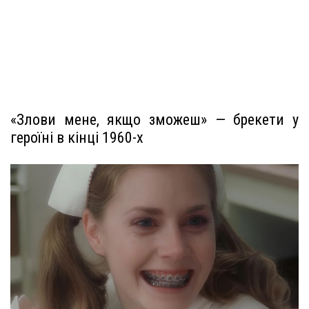
«Злови мене, якщо зможеш» — брекети у
героїні в кінці 1960-х