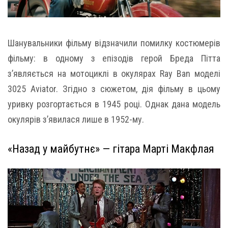
Шанувальники фільму відзначили помилку костюмерів
фільму: в одному з епізодів герой Бреда Пітта
з’являється на мотоциклі в окулярах Ray Ban моделі
3025 Aviator. Згідно з сюжетом, дія фільму в цьому
уривку розгортається в 1945 році. Однак дана модель
окулярів з’явилася лише в 1952-му.
«Назад у майбутнє» — гітара Марті Макфлая