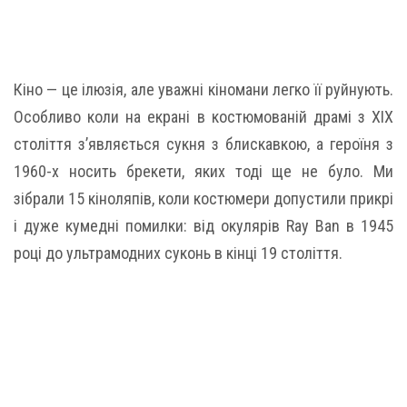
Кіно — це ілюзія, але уважні кіномани легко її руйнують.
Особливо коли на екрані в костюмованій драмі з XIX
століття з’являється сукня з блискавкою, а героїня з
1960-х носить брекети, яких тоді ще не було. Ми
зібрали 15 кіноляпів, коли костюмери допустили прикрі
і дуже кумедні помилки: від окулярів Ray Ban в 1945
році до ультрамодних суконь в кінці 19 століття.