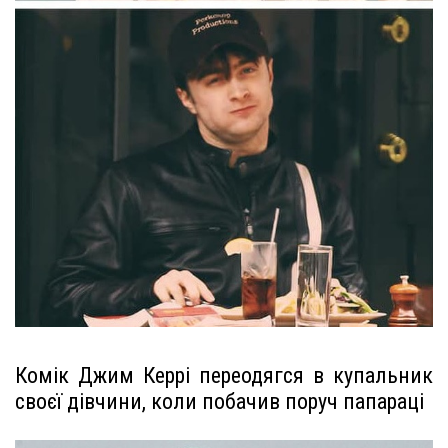
Комік Джим Керрі переодягся в купальник
своєї дівчини, коли побачив поруч папараці