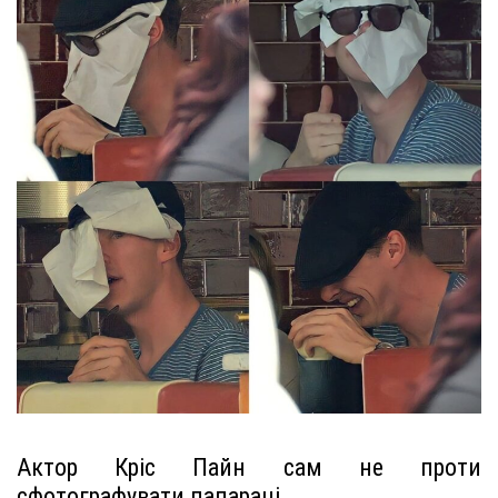
Актор Кріс Пайн сам не проти
сфотографувати папараці