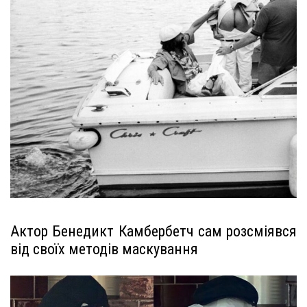
Актор Бенедикт Камбербетч сам розсміявся
від своїх методів маскування