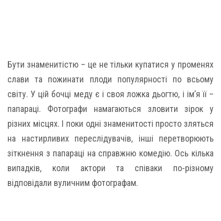
Бути знаменитістю – це не тільки купатися у променях
слави та пожинати плоди популярності по всьому
світу. У цій бочці меду є і своя ложка дьогтю, і ім’я її –
папараці. Фотографи намагаються зловити зірок у
різних місцях. І поки одні знаменитості просто зляться
на настирливих переслідувачів, інші перетворюють
зіткнення з папараці на справжню комедію. Ось кілька
випадків, коли актори та співаки по-різному
відповідали вуличним фотографам.