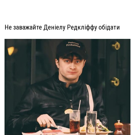
Не заважайте Деніелу Редкліффу обідати