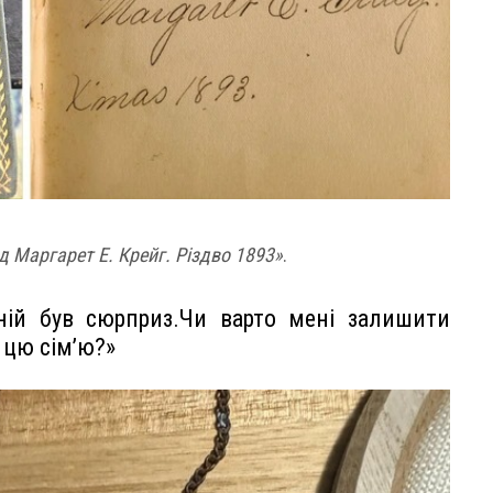
д Маргарет Е. Крейг. Різдво 1893»
.
ній був сюрприз.Чи варто мені залишити
 цю сім’ю?»