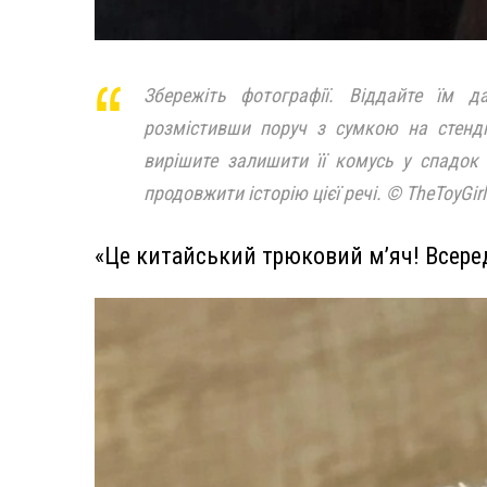
Збережіть фотографії. Віддайте їм 
розмістивши поруч з сумкою на стенді
вирішите залишити її комусь у спадок
продовжити історію цієї речі. © TheToyGirl
«Це китайський трюковий м’яч! Всеред