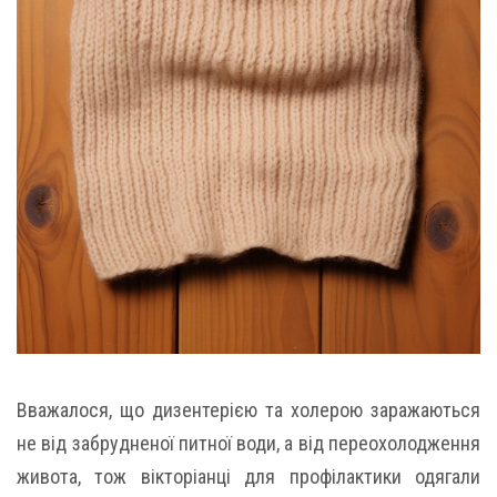
Вважалося, що дизентерією та холерою заражаються
не від забрудненої питної води, а від переохолодження
живота, тож вікторіанці для профілактики одягали