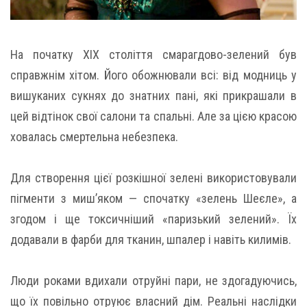
На початку XIX століття смарагдово-зелений був
справжнім хітом. Його обожнювали всі: від модниць у
вишуканих сукнях до знатних пані, які прикрашали в
цей відтінок свої салони та спальні. Але за цією красою
ховалась смертельна небезпека.
Для створення цієї розкішної зелені використовували
пігменти з миш’яком — спочатку «зелень Шеєле», а
згодом і ще токсичніший «паризький зелений». Їх
додавали в фарби для тканин, шпалер і навіть килимів.
Люди роками вдихали отруйні пари, не здогадуючись,
що їх повільно отруює власний дім. Реальні наслідки