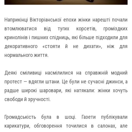
Наприкінці Вікторіанської епохи жінки нарешті почали
втомлюватися від тугих корсетів, громіздких
кринолінів і пишних спідниць, які більше підходили для
декоративного «стояти й не дихати», ніж для
нормального життя.
Деякі сміливиці насмілилися на справжній модний
протест — вдягли штани. Це були не сучасні джинси, а
радше широкі шаровари, які натякали: жінки хочуть
свободи й зручності.
Громадськість була в шоці. Газети публікували
карикатури, обговорення точилися в салонах, але