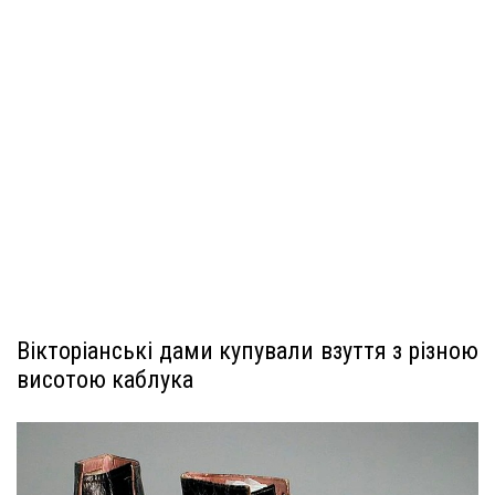
Вікторіанські дами купували взуття з різною
висотою каблука