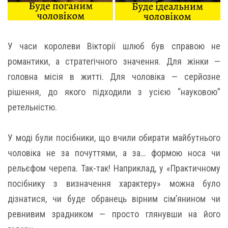
У часи королеви Вікторії шлюб був справою не
романтики, а стратегічного значення. Для жінки —
головна місія в житті. Для чоловіка — серйозне
рішення, до якого підходили з усією “науковою”
ретельністю.
У моді були посібники, що вчили обирати майбутнього
чоловіка не за почуттями, а за… формою носа чи
рельєфом черепа. Так-так! Наприклад, у «Практичному
посібнику з визначення характеру» можна було
дізнатися, чи буде обранець вірним сім’янином чи
ревнивим зрадником — просто глянувши на його