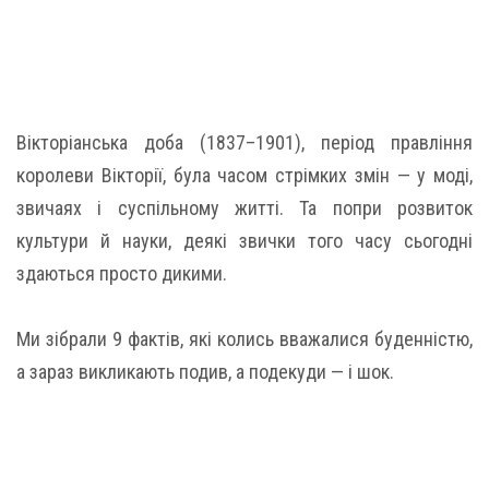
Вікторіанська доба (1837–1901), період правління
королеви Вікторії, була часом стрімких змін — у моді,
звичаях і суспільному житті. Та попри розвиток
культури й науки, деякі звички того часу сьогодні
здаються просто дикими.
Ми зібрали 9 фактів, які колись вважалися буденністю,
а зараз викликають подив, а подекуди — і шок.