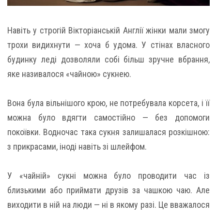
Навіть у строгій Вікторіанській Англії жінки мали змогу
трохи видихнути — хоча б удома. У стінах власного
будинку леді дозволяли собі більш зручне вбрання,
яке називалося «чайною» сукнею.
Вона була вільнішого крою, не потребувала корсета, і її
можна було вдягти самостійно — без допомоги
покоївки. Водночас така сукня залишалася розкішною:
з прикрасами, іноді навіть зі шлейфом.
У «чайній» сукні можна було проводити час із
близькими або приймати друзів за чашкою чаю. Але
виходити в ній на люди — ні в якому разі. Це вважалося