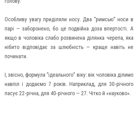
голову.
Особливу увагу приділяли носу. Два “римські” носи в
парі — заборонено, бо це подвійна доза впертості. А
якщо в чоловіка слабо розвинена ділянка черепа, яка
нібито відповідає за шлюбність — краще навіть не
починати.
І, звісно, формула “ідеального” віку: вік чоловіка ділимо
навпіл і додаємо 7 років. Наприклад, для 30-річного
пасує 22-річна, для 40-річного — 27. Чітко й «науково».