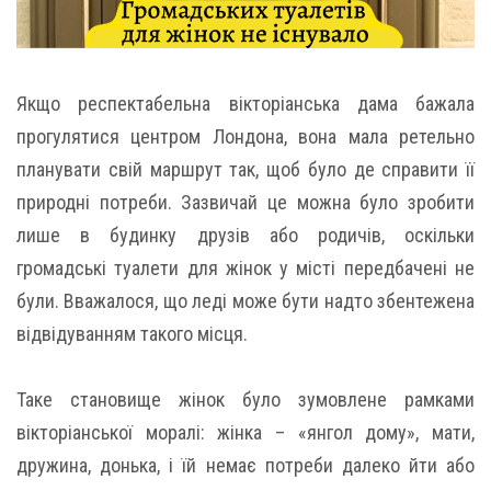
Якщо респектабельна вікторіанська дама бажала
прогулятися центром Лондона, вона мала ретельно
планувати свій маршрут так, щоб було де справити її
природні потреби. Зазвичай це можна було зробити
лише в будинку друзів або родичів, оскільки
громадські туалети для жінок у місті передбачені не
були. Вважалося, що леді може бути надто збентежена
відвідуванням такого місця.
Таке становище жінок було зумовлене рамками
вікторіанської моралі: жінка – «янгол дому», мати,
дружина, донька, і їй немає потреби далеко йти або