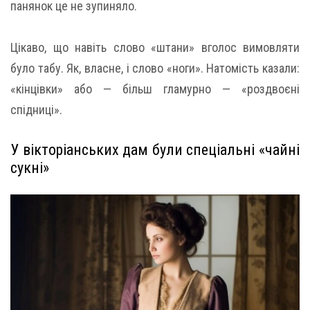
панянок це не зупиняло.
Цікаво, що навіть слово «штани» вголос вимовляти
було табу. Як, власне, і слово «ноги». Натомість казали:
«кінцівки» або — більш гламурно — «роздвоєні
спідниці».
У вікторіанських дам були спеціальні «чайні
сукні»