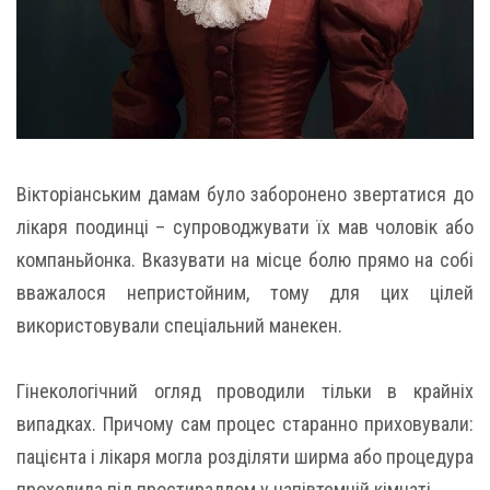
Вікторіанським дамам було заборонено звертатися до
лікаря поодинці – супроводжувати їх мав чоловік або
компаньйонка. Вказувати на місце болю прямо на собі
вважалося непристойним, тому для цих цілей
використовували спеціальний манекен.
Гінекологічний огляд проводили тільки в крайніх
випадках. Причому сам процес старанно приховували:
пацієнта і лікаря могла розділяти ширма або процедура
проходила під простирадлом у напівтемній кімнаті.