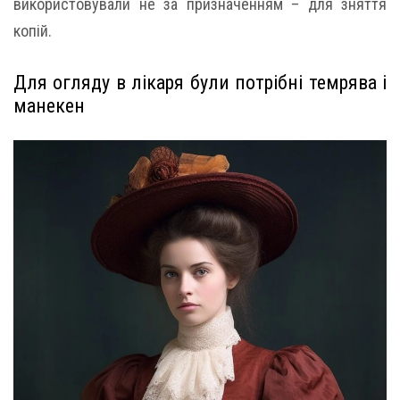
використовували не за призначенням – для зняття
копій.
Для огляду в лікаря були потрібні темрява і
манекен