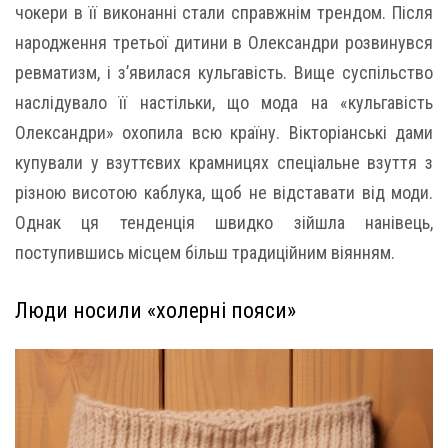
чокери в її виконанні стали справжнім трендом. Після
народження третьої дитини в Олександри розвинувся
ревматизм, і з’явилася кульгавість. Вище суспільство
наслідувало її настільки, що мода на «кульгавість
Олександри» охопила всю країну. Вікторіанські дами
купували у взуттєвих крамницях спеціальне взуття з
різною висотою каблука, щоб не відставати від моди.
Однак ця тенденція швидко зійшла нанівець,
поступившись місцем більш традиційним віянням.
Люди носили «холерні пояси»