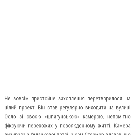
Не зовсім пристойне захоплення перетворилося на
цілий проект. Він став регулярно виходити на вулиці
Осло зі своєю «шпигунською» камерою, непомітно
фіксуючи перехожих у повсякденному житті. Камера
визирала з ґудзикової петлі, а сам Стермер вдавав, що