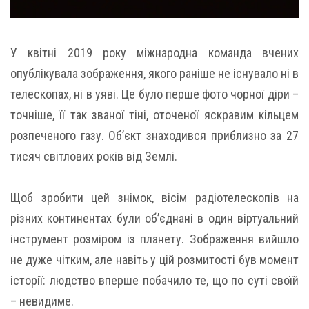
У квітні 2019 року міжнародна команда вчених
опублікувала зображення, якого раніше не існувало ні в
телескопах, ні в уяві. Це було перше фото чорної діри –
точніше, її так званої тіні, оточеної яскравим кільцем
розпеченого газу. Об’єкт знаходився приблизно за 27
тисяч світлових років від Землі.
Щоб зробити цей знімок, вісім радіотелескопів на
різних континентах були об’єднані в один віртуальний
інструмент розміром із планету. Зображення вийшло
не дуже чітким, але навіть у цій розмитості був момент
історії: людство вперше побачило те, що по суті своїй
– невидиме.