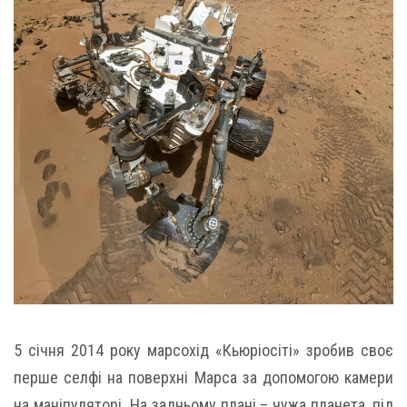
5 січня 2014 року марсохід «Кьюріосіті» зробив своє
перше селфі на поверхні Марса за допомогою камери
на маніпуляторі. На задньому плані – чужа планета, під