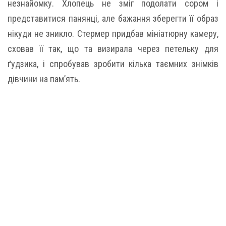
незнайомку. Хлопець не зміг подолати сором і
представитися панянці, але бажання зберегти її образ
нікуди не зникло. Стермер придбав мініатюрну камеру,
сховав її так, що та визирала через петельку для
ґудзика, і спробував зробити кілька таємних знімків
дівчини на пам’ять.