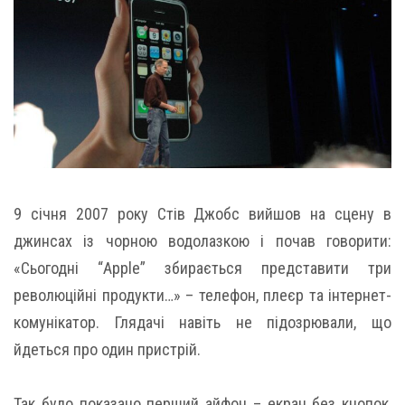
9 січня 2007 року Стів Джобс вийшов на сцену в
джинсах із чорною водолазкою і почав говорити:
«Сьогодні “Apple” збирається представити три
революційні продукти…» – телефон, плеєр та інтернет-
комунікатор. Глядачі навіть не підозрювали, що
йдеться про один пристрій.
Так було показано перший айфон – екран без кнопок,