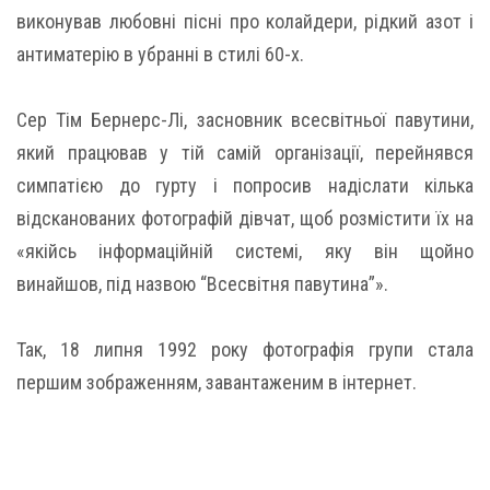
виконував любовні пісні про колайдери, рідкий азот і
антиматерію в убранні в стилі 60-х.
Сер Тім Бернерс-Лі, засновник всесвітньої павутини,
який працював у тій самій організації, перейнявся
симпатією до гурту і попросив надіслати кілька
відсканованих фотографій дівчат, щоб розмістити їх на
«якійсь інформаційній системі, яку він щойно
винайшов, під назвою “Всесвітня павутина”».
Так, 18 липня 1992 року фотографія групи стала
першим зображенням, завантаженим в інтернет.