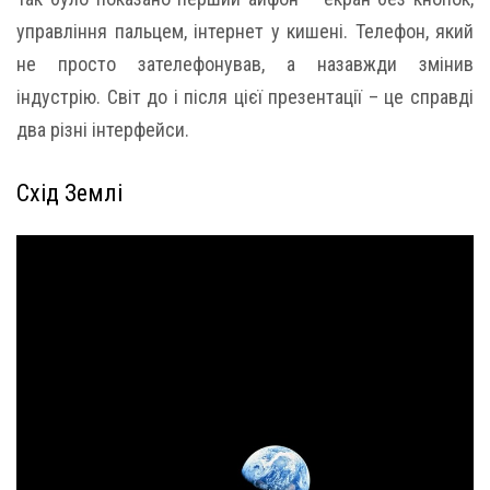
управління пальцем, інтернет у кишені. Телефон, який
не просто зателефонував, а назавжди змінив
індустрію. Світ до і після цієї презентації – це справді
два різні інтерфейси.
Схід Землі