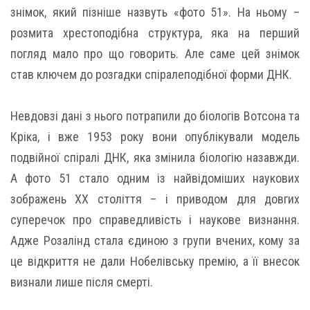
знімок, який пізніше назвуть «фото 51». На ньому –
розмита хрестоподібна структура, яка на перший
погляд мало про що говорить. Але саме цей знімок
став ключем до розгадки спіралеподібної форми ДНК.
Невдовзі дані з нього потрапили до біологів Вотсона та
Кріка, і вже 1953 року вони опублікували модель
подвійної спіралі ДНК, яка змінила біологію назавжди.
А фото 51 стало одним із найвідоміших наукових
зображень XX століття – і приводом для довгих
суперечок про справедливість і наукове визнання.
Адже Розалінд стала єдиною з групи вчених, кому за
це відкриття не дали Нобелівську премію, а її внесок
визнали лише після смерті.