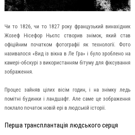
Чи то 1826, чи то 1827 року французький винахідник
Жозеф Нісефор Ньєпс створив знімок, який став
офіційним початком фотографії як технології. Фото
називалося «Вид із вікна в Ле Гра» і було зроблено на
камері-обскурі з використанням бітуму для фіксування
зображення.
Процес зайняв цілих вісім годин, і на знімку ледь
помітні будинки і ландшафт. Але саме це зображення
поклало початок новій ері в людській історії.
Перша трансплантація людського серця