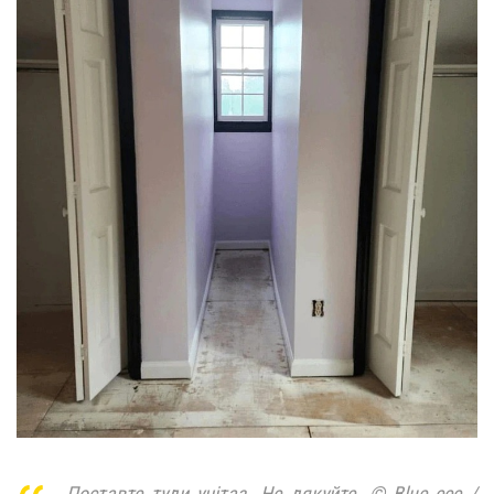
Поставте туди унітаз. Не дякуйте. © Blue_eee /