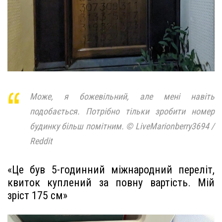
Може, я божевільний, але мені навіть
подобається. Потрібно тільки зробити номер
будинку більш помітним. © LiveMarionberry3694 /
Reddit
«Це був 5-годинний міжнародний переліт,
квиток куплений за повну вартість. Мій
зріст 175 см»