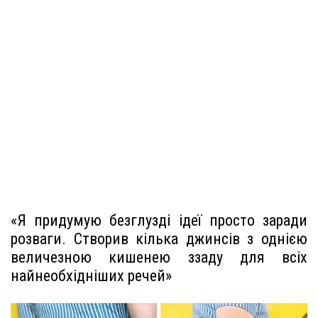
«Я придумую безглузді ідеї просто заради
розваги. Створив кілька джинсів з однією
величезною кишенею ззаду для всіх
найнеобхідніших речей»