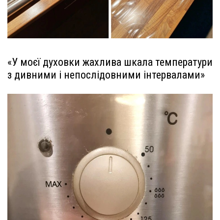
«У моєї духовки жахлива шкала температури
з дивними і непослідовними інтервалами»