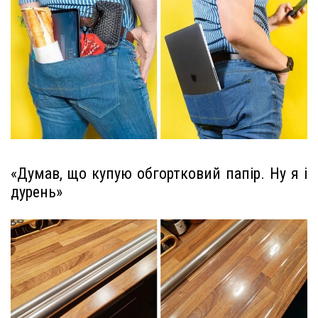
«Думав, що купую обгортковий папір. Ну я і
дурень»