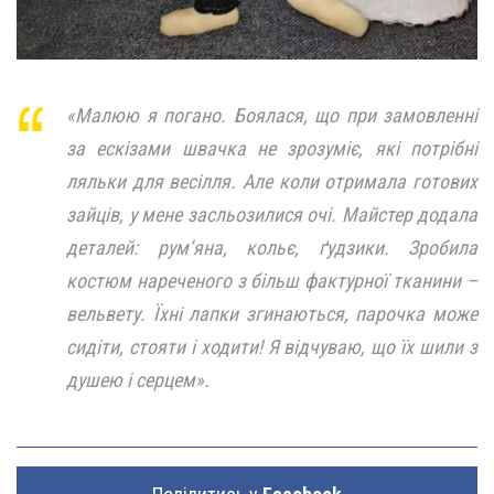
«Малюю я погано. Боялася, що при замовленні
за ескізами швачка не зрозуміє, які потрібні
ляльки для весілля. Але коли отримала готових
зайців, у мене засльозилися очі. Майстер додала
деталей: рум’яна, кольє, ґудзики. Зробила
костюм нареченого з більш фактурної тканини –
вельвету. Їхні лапки згинаються, парочка може
сидіти, стояти і ходити! Я відчуваю, що їх шили з
душею і серцем».