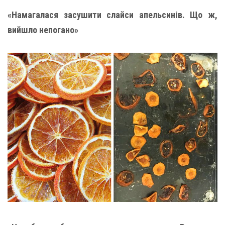
«Намагалася засушити слайси апельсинів. Що ж,
вийшло непогано»