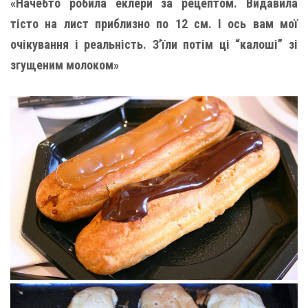
«Начебто робила еклери за рецептом. Видавила
тісто на лист приблизно по 12 см. І ось вам мої
очікування і реальність. З’їли потім ці “калоші” зі
згущеним молоком»