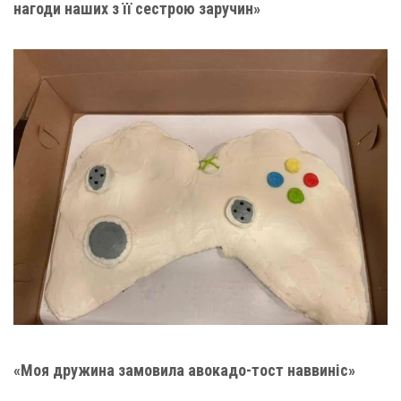
нагоди наших з її сестрою заручин»
«Моя дружина замовила авокадо-тост наввиніс»