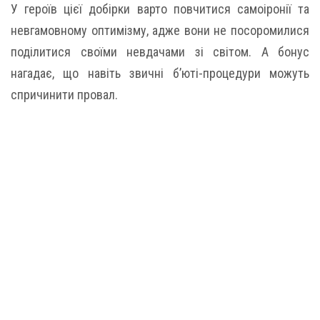
У героїв цієї добірки варто повчитися самоіронії та
невгамовному оптимізму, адже вони не посоромилися
поділитися своїми невдачами зі світом. А бонус
нагадає, що навіть звичні б’юті-процедури можуть
спричинити провал.