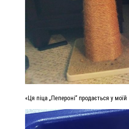
«Ця піца „Пепероні“ продається у моїй