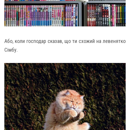
Або, коли господар сказав, що ти схожий на левенятко
Сімбу.