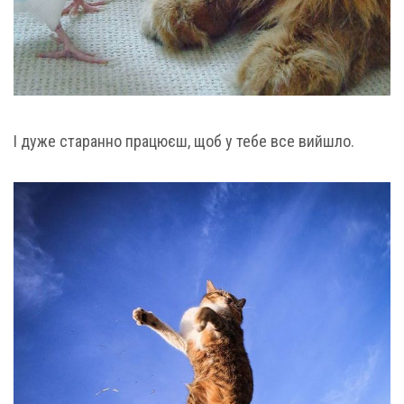
І дуже старанно працюєш, щоб у тебе все вийшло.