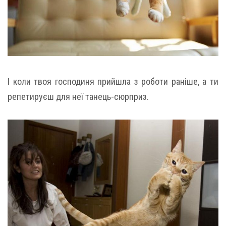
І коли твоя господиня прийшла з роботи раніше, а ти
репетируєш для неї танець-сюрприз.