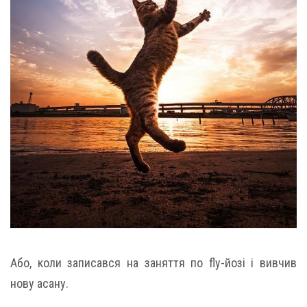
Або, коли записався на заняття по fly-йозі і вивчив
нову асану.