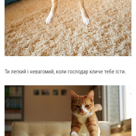
Ти легкий і невагомий, коли господар кличе тебе їсти.