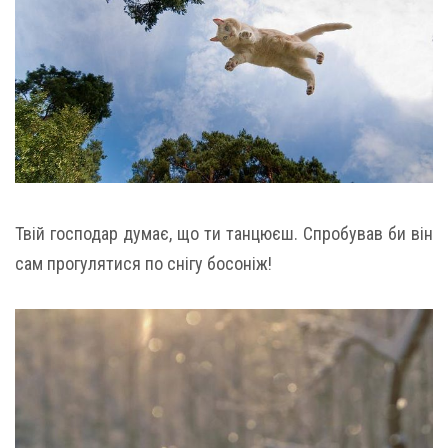
Твій господар думає, що ти танцюєш. Спробував би він
сам прогулятися по снігу босоніж!