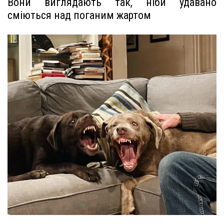
Вони виглядають так, ніби удавано
сміються над поганим жартом