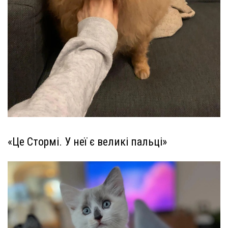
«Це Стормі. У неї є великі пальці»