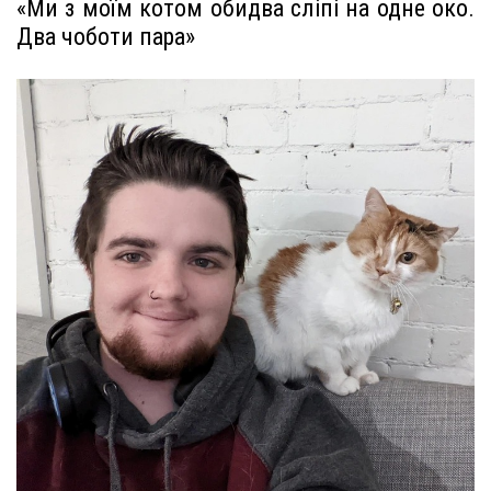
«Ми з моїм котом обидва сліпі на одне око.
Два чоботи пара»