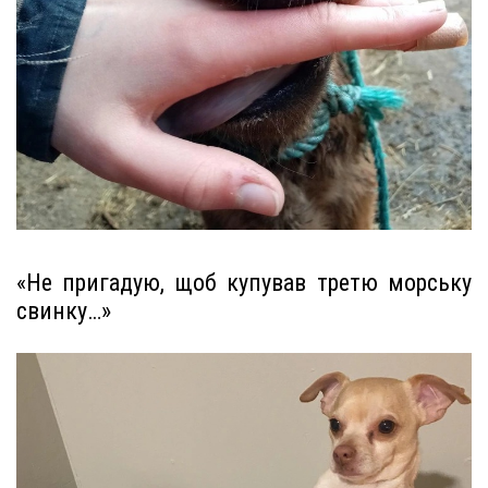
«Не пригадую, щоб купував третю морську
свинку…»