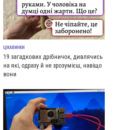
ЦІКАВИНКИ
19 загадкових дрібничок, дивлячись
на які, одразу й не зрозумієш, навіщо
вони