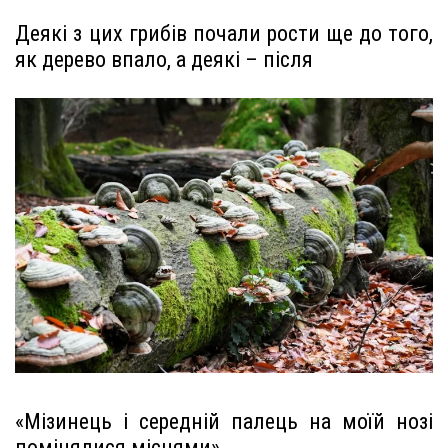
Деякі з цих грибів почали рости ще до того,
як дерево впало, а деякі – після
«Мізинець і середній палець на моїй нозі
помінялися місцями»