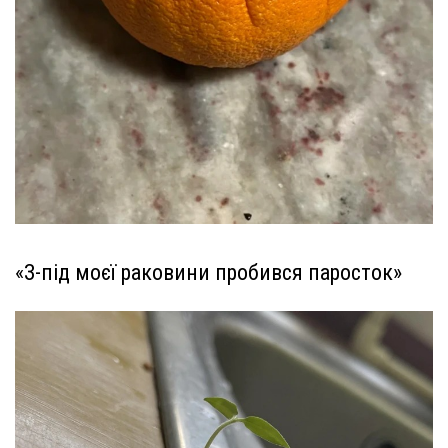
«З-під моєї раковини пробився паросток»