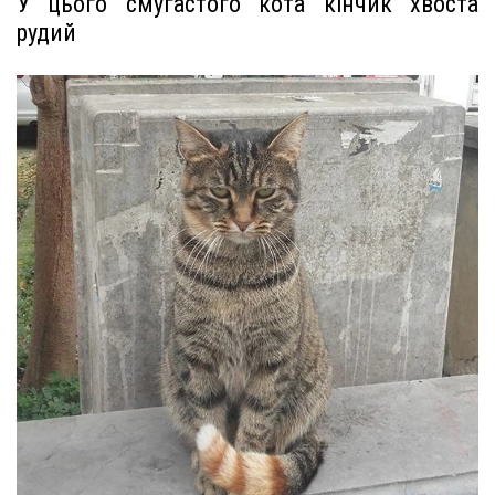
У цього смугастого кота кінчик хвоста
рудий