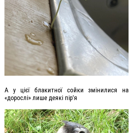
А у цієї блакитної сойки змінилися на
«дорослі» лише деякі пір’я