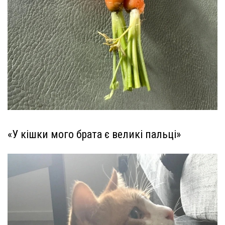
«У кішки мого брата є великі пальці»