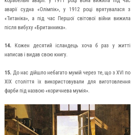
корабельні аварії: у 1911 році вона вижила під час
аварії судна «Олімпік», у 1912 році врятувалася з
«Титаніка», а під час Першої світової війни вижила
після вибуху «Британника».
14.
Кожен десятий ісландець хоча б раз у житті
написав і видав свою книгу.
15.
До нас дійшло небагато мумій через те, що з XVI по
XIX століття їх використовували для виготовлення
фарби під назвою «коричнева мумія».