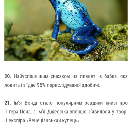
20.
Найуспішнішим хижаком на планеті є бабка, яка
ловить і з’їдає 95% переслідуваної здобичі.
21.
Ім’я Венді стало популярним завдяки книзі про
Пітера Пена, а ім’я Джессіка вперше з’явилося у творі
Шекспіра «Венеціанський купець».