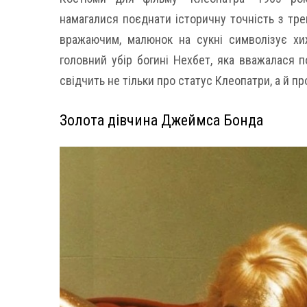
намагалися поєднати історичну точність з тре
вражаючим, малюнок на сукні символізує хи
головний убір богині Нехбет, яка вважалася 
свідчить не тільки про статус Клеопатри, а й пр
Золота дівчина Джеймса Бонда