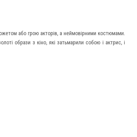
южетом або грою акторів, а неймовірними костюмами.
олоті образи з кіно, які затьмарили собою і актрис, і