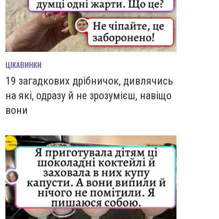
ЦІКАВИНКИ
19 загадкових дрібничок, дивлячись
на які, одразу й не зрозумієш, навіщо
вони