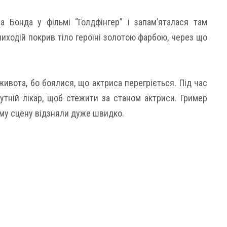
 Бонда у фільмі “Голдфінгер” і запам’яталася там
иходій покрив тіло героїні золотою фарбою, через що
ивота, бо боялися, що актриса перегріється. Під час
утній лікар, щоб стежити за станом актриси. Гример
аму сцену відзняли дуже швидко.