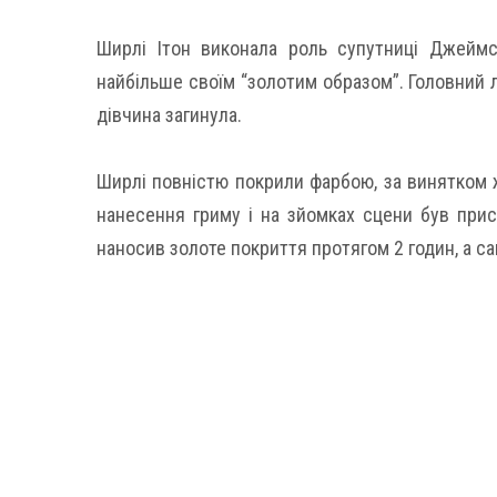
Ширлі Ітон виконала роль супутниці Джеймса
найбільше своїм “золотим образом”. Головний л
дівчина загинула.
Ширлі повністю покрили фарбою, за винятком ж
нанесення гриму і на зйомках сцени був прис
наносив золоте покриття протягом 2 годин, а с