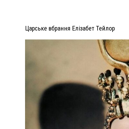
Царське вбрання Елізабет Тейлор