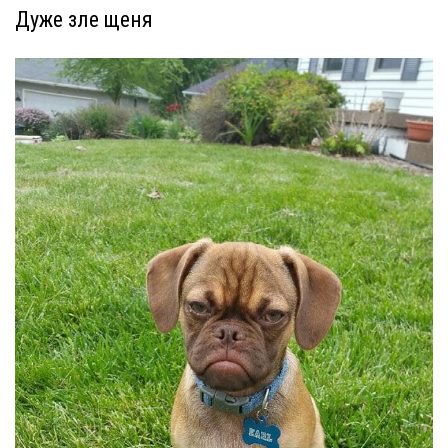
Дуже зле щеня