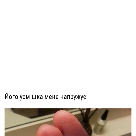
Його усмішка мене напружує