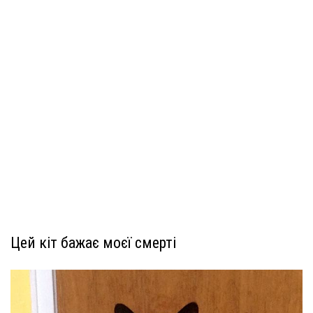
Цей кіт бажає моєї смерті