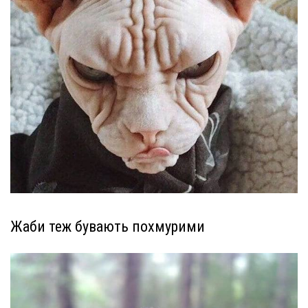
Жаби теж бувають похмурими