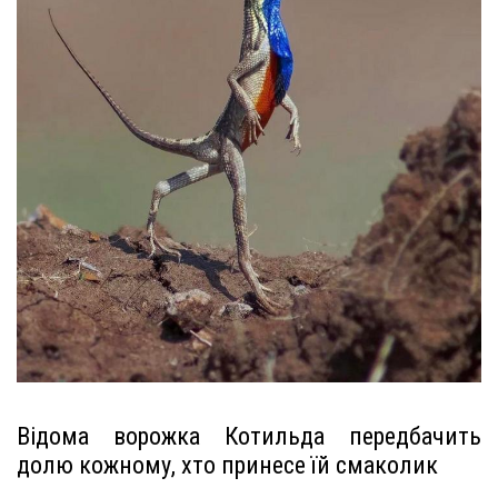
Відома ворожка Котильда передбачить
долю кожному, хто принесе їй смаколик