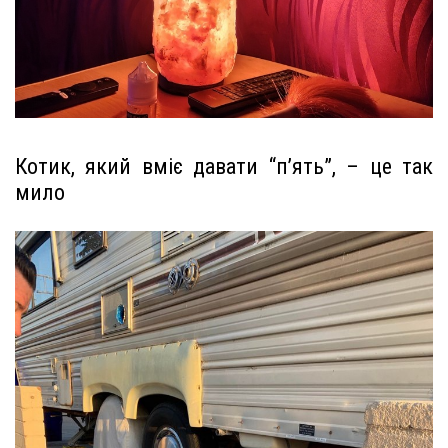
Котик, який вміє давати “п’ять”, – це так
мило