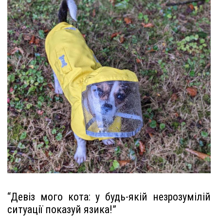
“Девіз мого кота: у будь-якій незрозумілій
ситуації показуй язика!”