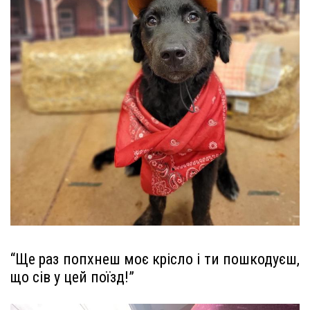
“Ще раз попхнеш моє крісло і ти пошкодуєш,
що сів у цей поїзд!”