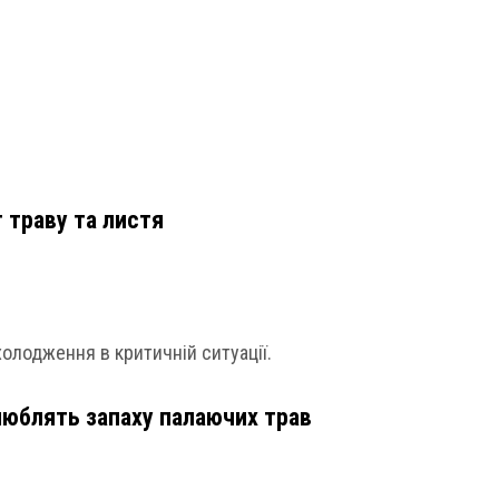
г траву та листя
олодження в критичній ситуації.
 люблять запаху палаючих трав