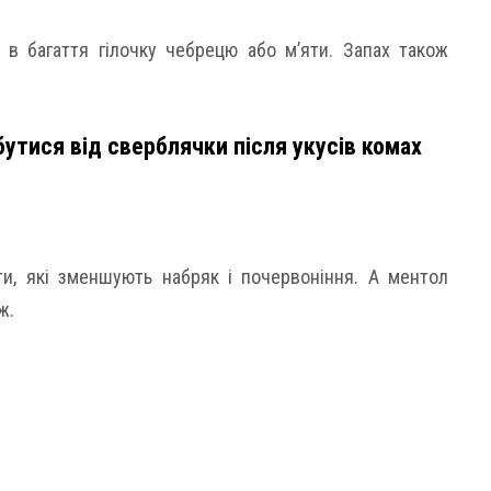
 в багаття гілочку чебрецю або м’яти. Запах також
утися від сверблячки після укусів комах
ти, які зменшують набряк і почервоніння. А ментол
ж.