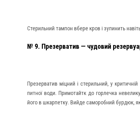
Стерильний тампон вбере кров і зупинить навіт
№ 9. Презерватив — чудовий резервуа
Презерватив міцний і стерильний, у критичній
питної води. Примотайтк до горлечка невелику
його в шкарпетку. Вийде саморобний бурдюк, як