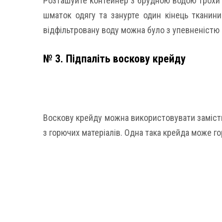
Розташуйте контейнер з брудною водою трохи в
шматок одягу та занурте один кінець тканин
відфільтровану воду можна було з упевненістю п
№ 3. Підпаліть воскову крейду
Воскову крейду можна використовувати замість
з горючих матеріалів. Одна така крейда може го