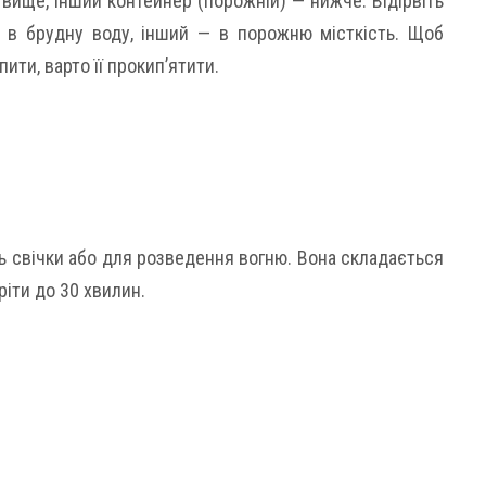
ище, інший контейнер (порожній) — нижче. Відірвіть
и в брудну воду, інший — в порожню місткість. Щоб
ити, варто її прокип’ятити.
 свічки або для розведення вогню. Вона складається
ріти до 30 хвилин.