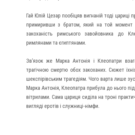
Гай Юлій Цезар пообіцяв вигнаній тоді цариці п
примиривши з братом, який на той момент з
закоханість римського завойовника до К
римлянами та єгиптянами.
Зв’язок же Марка Антонія і Клеопатри вза
трагічною смертю обох закоханих. Сюжет їхні
шекспірівським трагедіям. Чого варта лише зу
Марка Антонія, Клеопатра прибула до нього пі
вітрилами. Сама цариця сиділа на троні практи
вигляді еротів і служниці-німфи.