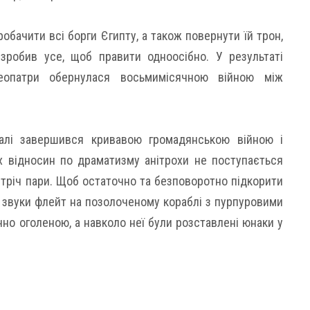
робачити всі борги Єгипту, а також повернути їй трон,
робив усе, щоб правити одноосібно. У результаті
леопатри обернулася восьмимісячною війною між
галі завершився кривавою громадянською війною і
х відносин по драматизму анітрохи не поступається
стріч пари. Щоб остаточно та безповоротно підкорити
д звуки флейт на позолоченому кораблі з пурпуровими
чно оголеною, а навколо неї були розставлені юнаки у