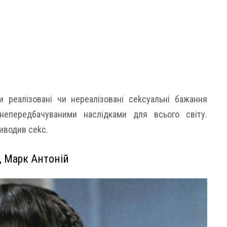
ли реалізовані чи нереалізовані сеkсуальні бажання
непередбачуваними наслідками для всього світу.
риводив сеkс.
е, Марк Антоній