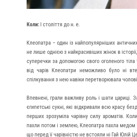
Коли:
I століття до н. e.
Клеопатра – один із найпопулярніших античних 
не лише однією з найкрасивіших жінок в історії
суперечки за допомогою свого оголеного тіла та
від чарів Клеопатри неможливо було ні втек
спілкування з нею навіки перетворювала чоловік
Впевнені, грали важливу роль і шати цариці. З
єгипетські сукні, які відкривали всю красу без
перших зрозуміла чарівну силу ароматів. Коли
пахли потом і землею, Клеопатра пахла медом т
що перед її чарівністю не встояли ні Гай Юлій Це