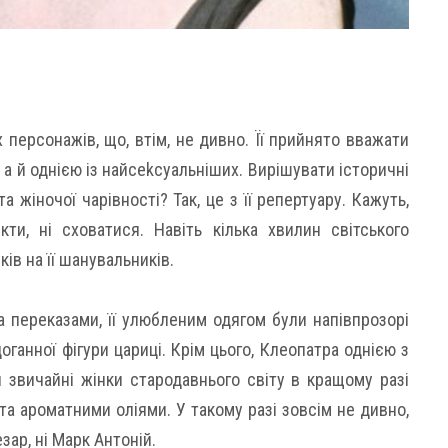
персонажів, що, втім, не дивно. Її прийнято вважати
, а й однією із найсеkсуальніших. Вирішувати історичні
 жіночої чарівності? Так, це з її репертуару. Кажуть,
ти, ні сховатися. Навіть кілька хвилин світського
ів на її шанувальників.
а переказами, її улюбленим одягом були напівпрозорі
доганної фігури цариці. Крім цього, Клеопатра однією з
 звичайні жінки стародавнього світу в кращому разі
а ароматними оліями. У такому разі зовсім не дивно,
зар, ні Марк Антоній.