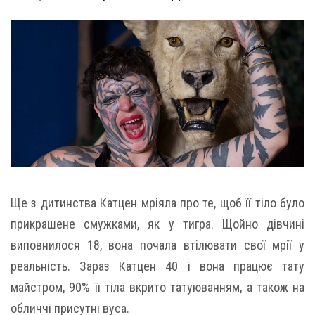
Ще з дитинства Катцен мріяла про те, щоб її тіло було
прикрашене смужками, як у тигра. Щойно дівчині
виповнилося 18, вона почала втілювати свої мрії у
реальність. Зараз Катцен 40 і вона працює тату
майстром, 90% її тіла вкрито татуюванням, а також на
обличчі присутні вуса.