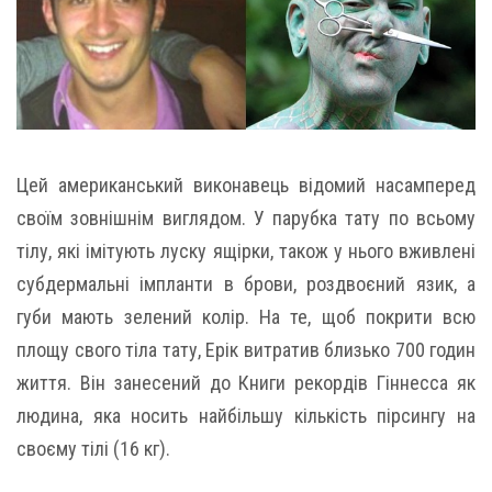
Цей американський виконавець відомий насамперед
своїм зовнішнім виглядом. У парубка тату по всьому
тілу, які імітують луску ящірки, також у нього вживлені
субдермальні імпланти в брови, роздвоєний язик, а
губи мають зелений колір. На те, щоб покрити всю
площу свого тіла тату, Ерік витратив близько 700 годин
життя. Він занесений до Книги рекордів Гіннесса як
людина, яка носить найбільшу кількість пірсингу на
своєму тілі (16 кг).