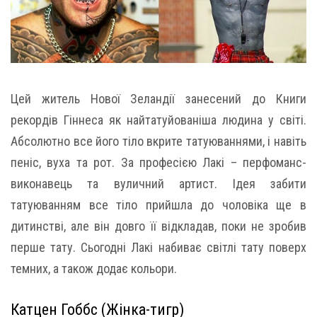
Цей житель Нової Зеландії занесений до Книги
рекордів Гіннеса як найтатуйованіша людина у світі.
Абсолютно все його тіло вкрите татуюваннями, і навіть
пеніс, вуха та рот. За професією Лакі – перфоманс-
виконавець та вуличний артист. Ідея забити
татуюванням все тіло прийшла до чоловіка ще в
дитинстві, але він довго її відкладав, поки не зробив
перше тату. Сьогодні Лакі набиває світлі тату поверх
темних, а також додає кольори.
Катцен Гоббс (Жінка-тигр)