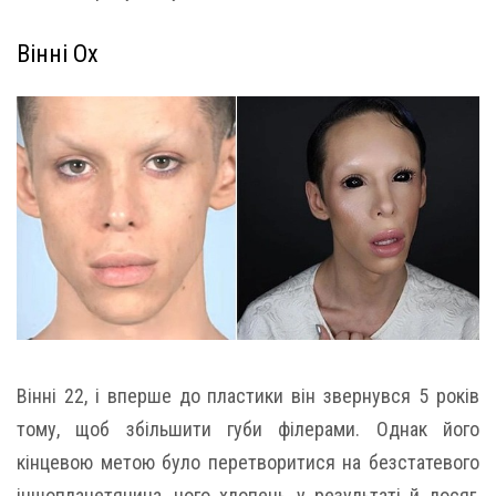
Вінні Ох
Вінні 22, і вперше до пластики він звернувся 5 років
тому, щоб збільшити губи філерами. Однак його
кінцевою метою було перетворитися на безстатевого
іншопланетянина, чого хлопець у результаті й досяг,