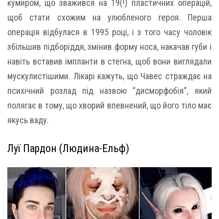
кумиром, що зважився на 19(!) пластичних операцій,
щоб стати схожим на улюбленого героя. Перша
операція відбулася в 1995 році, і з того часу чоловік
збільшив підборіддя, змінив форму носа, накачав губи і
навіть вставив імпланти в стегна, щоб вони виглядали
мускулистішими. Лікарі кажуть, що Чавес страждає на
психічний розлад під назвою “дисморфобія”, який
полягає в тому, що хворий впевнений, що його тіло має
якусь ваду.
Луї Пардон (Людина-Ельф)