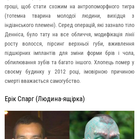
гроші, щоб стати схожим на антропоморфного тигра
(тотемна тварина молодої людини, вихідця з
індіанського племені). Серед операцій, які зазнало тіло
Денніса, було тату на все обличчя, модифікація лінії
росту волосся, пірсинг верхньої губи, вживлення
підшкірних імплантів для зміни форми брів і чола,
обпилювання зубів та багато іншого. Хлопець помер у
своєму будинку у 2012 році, імовірною причиною
смерті вважається самогубство.
Ерік Спарг (Людина-ящірка)