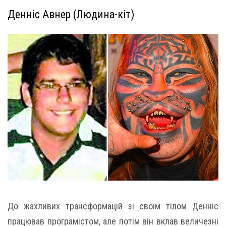
Денніс Авнер (Людина-кіт)
До жахливих трансформацій зі своїм тілом Денніс
працював програмістом, але потім він вклав величезні