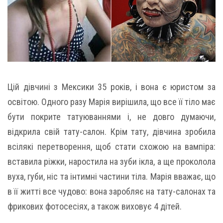
Цій дівчині з Мексики 35 років, і вона є юристом за
освітою. Одного разу Марія вирішила, що все її тіло має
бути покрите татуюваннями і, не довго думаючи,
відкрила свій тату-салон. Крім тату, дівчина зробила
всілякі перетворення, щоб стати схожою на вампіра:
вставила ріжки, наростила на зуби ікла, а ще проколола
вуха, губи, ніс та інтимні частини тіла. Марія вважає, що
в її житті все чудово: вона заробляє на тату-салонах та
фрикових фотосесіях, а також виховує 4 дітей.