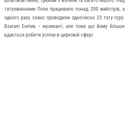
шпагоковтанню, трюкам з вогнем та багато іншого. Над
татуюваннями Пола працювало понад 200 майстрів, а
одного разу сеанс проводили одночасно 23 тату-гуру.
Взагалі Енігма – музикант, але поки що йому більше
вдається робити успіхи в цирковій сфері.