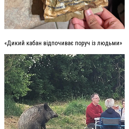
«Дикий кабан відпочиває поруч із людьми»