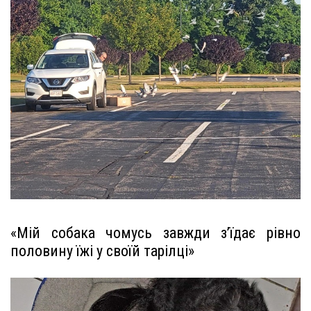
«Мій собака чомусь завжди з’їдає рівно
половину їжі у своїй тарілці»