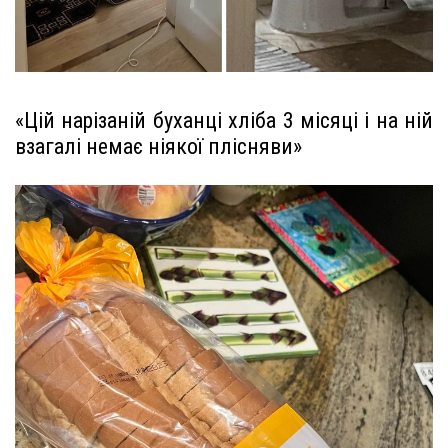
«Цій нарізаній буханці хліба 3 місяці і на ній
взагалі немає ніякої плісняви»