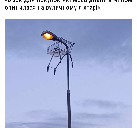
опинилася на вуличному ліхтарі»