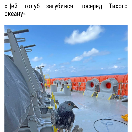
«Цей голуб загубився посеред Тихого
океану»