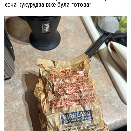
хоча кукурудза вже була готова”