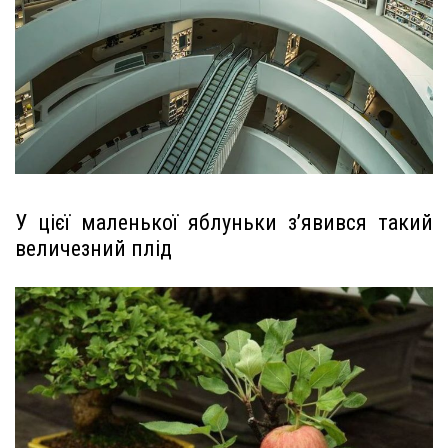
У цієї маленької яблуньки з’явився такий
величезний плід