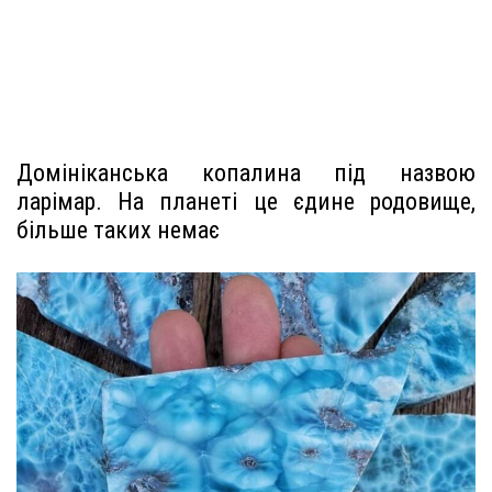
Домініканська копалина під назвою
ларімар. На планеті це єдине родовище,
більше таких немає