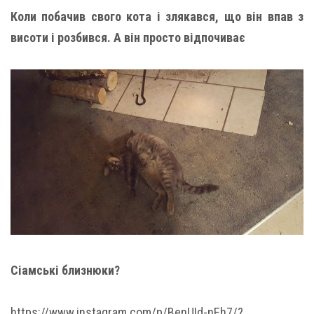
Коли побачив свого кота і злякався, що він впав з
висоти і розбився. А він просто відпочиває
Сіамські близнюки?
https://www.instagram.com/p/BenUId-nEh7/?