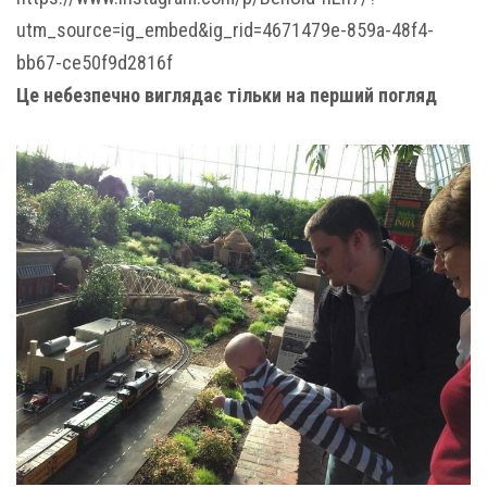
utm_source=ig_embed&ig_rid=4671479e-859a-48f4-
bb67-ce50f9d2816f
Це небезпечно виглядає тільки на перший погляд