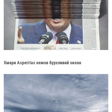
Хмари Asperitas немов бурхливий океан