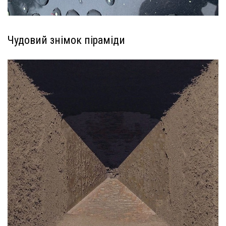
Чудовий знімок піраміди