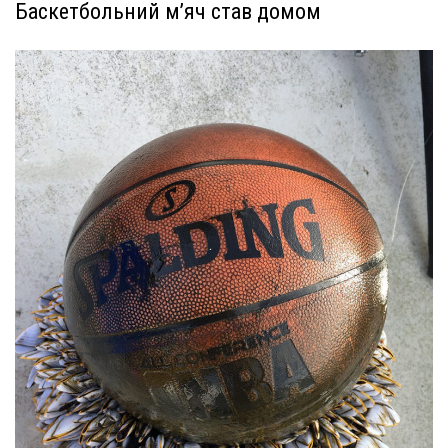
Баскетбольний м’яч став домом