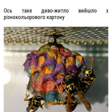
Ось таке диво-житло вийшло з
різнокольорового картону