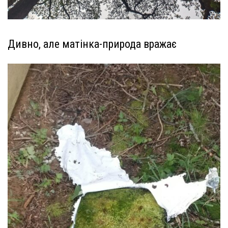
Дивно, але матінка-природа вражає