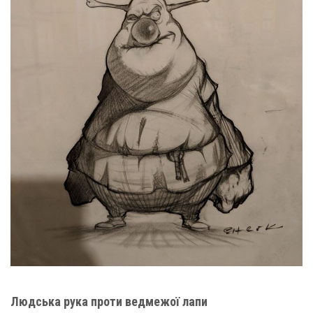
Людська рука проти ведмежої лапи