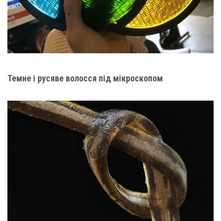
Темне і русяве волосся під мікроскопом