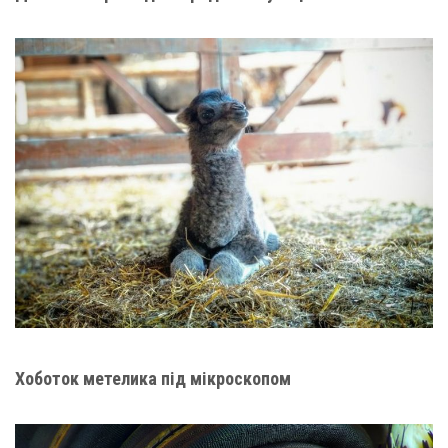
Хоботок метелика під мікроскопом