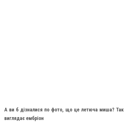
А ви б дізналися по фото, що це летюча миша? Так
виглядає ембріон