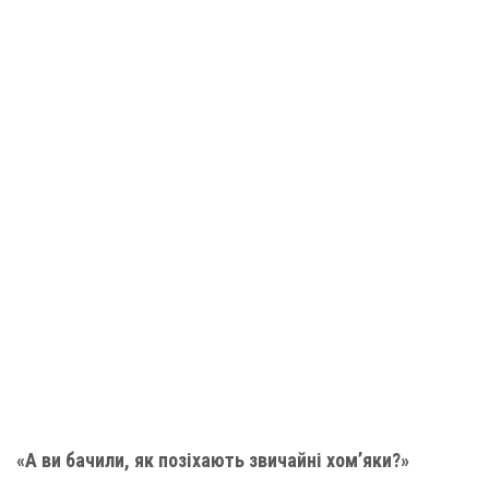
«А ви бачили, як позіхають звичайні хом’яки?»