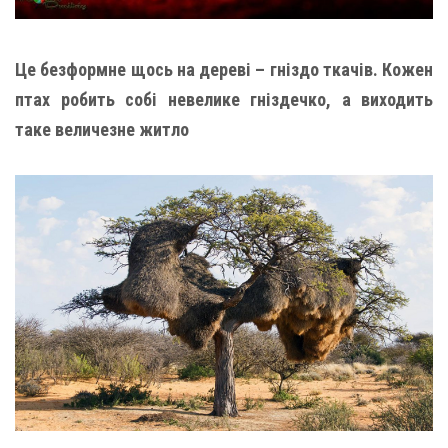
Це безформне щось на дереві – гніздо ткачів. Кожен
птах робить собі невелике гніздечко, а виходить
таке величезне житло