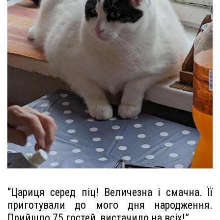
“Цариця серед піц! Величезна і смачна. Її
приготували до мого дня народження.
Прийшло 75 гостей, вистачило на всіх!”