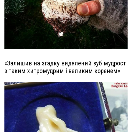
«Залишив на згадку видалений зуб мудрості
з таким хитромудрим і великим коренем»