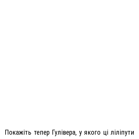
Покажіть тепер Гулівера, у якого ці ліліпути