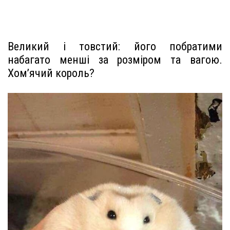
Великий і товстий: його побратими
набагато менші за розміром та вагою.
Хом’ячий король?