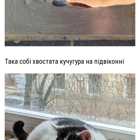
Така собі хвостата кучугура на підвіконні