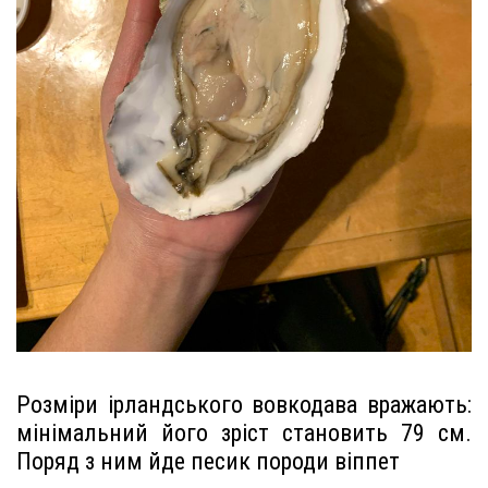
Розміри ірландського вовкодава вражають:
мінімальний його зріст становить 79 см.
Поряд з ним йде песик породи віппет