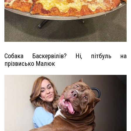
Собака Баскервілів? Ні, пітбуль на
прізвисько Малюк