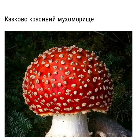
Казково красивий мухоморище