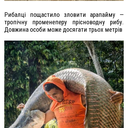
Рибалці пощастило зловити арапайму —
тропічну променеперу прісноводну рибу.
Довжина особи може досягати трьох метрів