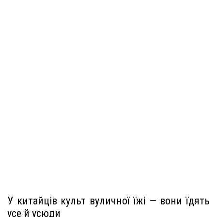
У китайців культ вуличної їжі — вони їдять
усе й усюди