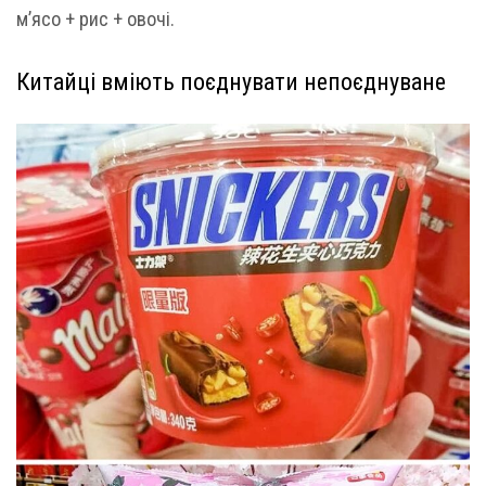
м’ясо + рис + овочі.
Китайці вміють поєднувати непоєднуване