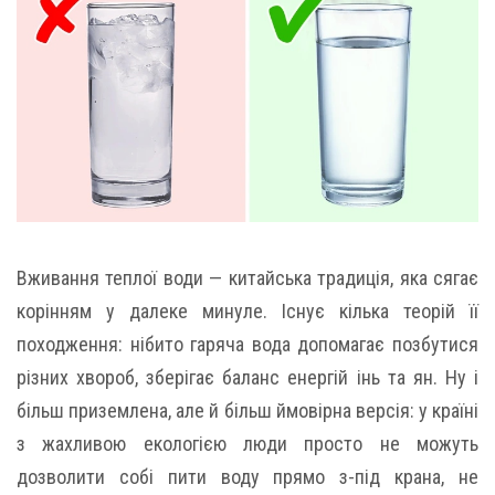
Вживання теплої води — китайська традиція, яка сягає
корінням у далеке минуле. Існує кілька теорій її
походження: нібито гаряча вода допомагає позбутися
різних хвороб, зберігає баланс енергій інь та ян. Ну і
більш приземлена, але й більш ймовірна версія: у країні
з жахливою екологією люди просто не можуть
дозволити собі пити воду прямо з-під крана, не