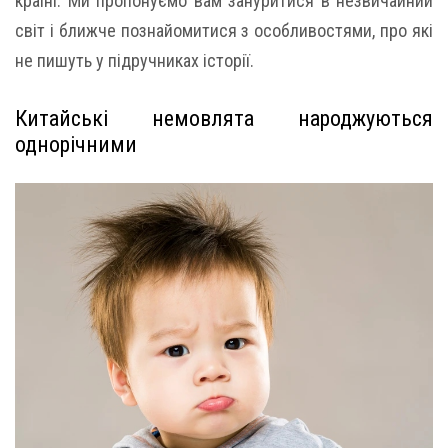
країні. Ми пропонуємо вам зануритися в незвичайний
світ і ближче познайомитися з особливостями, про які
не пишуть у підручниках історії.
Китайські немовлята народжуються
однорічними