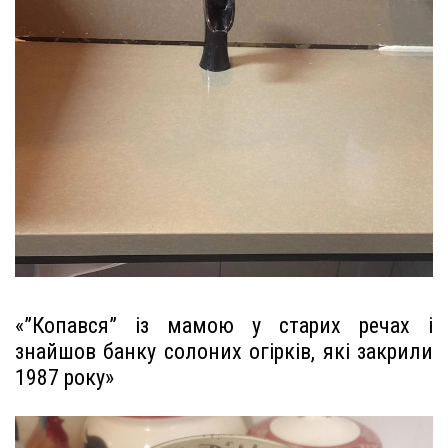
«”Копався” із мамою у старих речах і
знайшов банку солоних огірків, які закрили
1987 року»