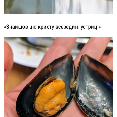
«Знайшов цю крихту всередині устриці»