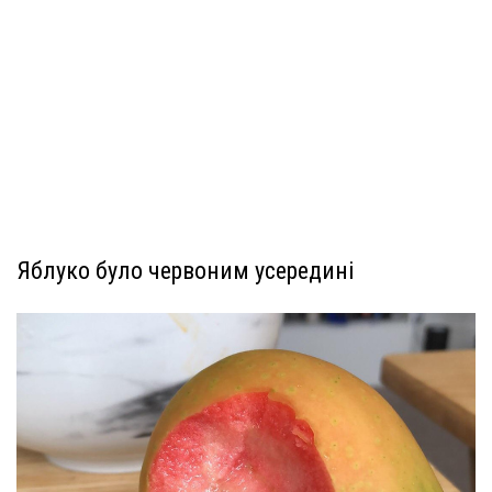
Яблуко було червоним усередині