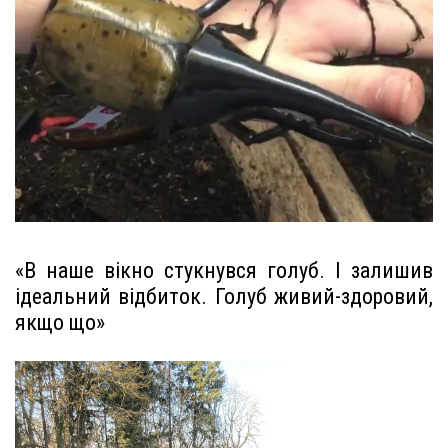
«В наше вікно стукнувся голуб. І залишив
ідеальний відбиток. Голуб живий-здоровий,
якщо що»