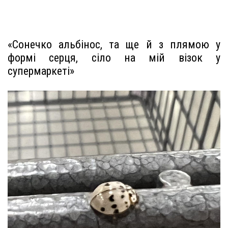
«Сонечко альбінос, та ще й з плямою у
формі серця, сіло на мій візок у
супермаркеті»