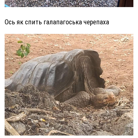
Ось як спить галапагоська черепаха